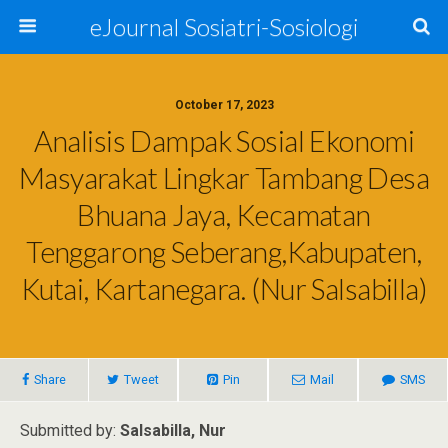
eJournal Sosiatri-Sosiologi
October 17, 2023
Analisis Dampak Sosial Ekonomi
Masyarakat Lingkar Tambang Desa
Bhuana Jaya, Kecamatan
Tenggarong Seberang,Kabupaten,
Kutai, Kartanegara. (Nur Salsabilla)
Share
Tweet
Pin
Mail
SMS
Submitted by:
Salsabilla, Nur