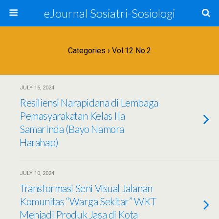
eJournal Sosiatri-Sosiologi
Categories ›
Vol.12 No.2
JULY 16, 2024
Resiliensi Narapidana di Lembaga
Pemasyarakatan Kelas IIa
Samarinda (Bayo Namora
Harahap)
JULY 10, 2024
Transformasi Seni Visual Jalanan
Komunitas “Warga Sekitar” WKT
Menjadi Produk Jasa di Kota