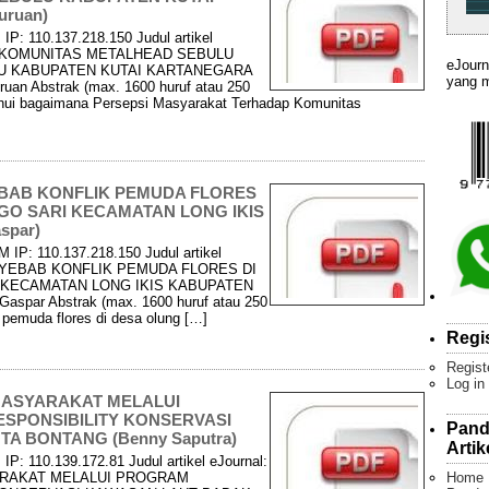
uruan)
IP: 110.137.218.150 Judul artikel
A KOMUNITAS METALHEAD SEBULU
eJourn
U KABUPATEN KUTAI KARTANEGARA
yang m
an Abstrak (max. 1600 huruf atau 250
etahui bagaimana Persepsi Masyarakat Terhadap Komunitas
EBAB KONFLIK PEMUDA FLORES
GO SARI KECAMATAN LONG IKIS
spar)
 IP: 110.137.218.150 Judul artikel
ENYEBAB KONFLIK PEMUDA FLORES DI
 KECAMATAN LONG IKIS KABUPATEN
spar Abstrak (max. 1600 huruf atau 250
ik pemuda flores di desa olung […]
Regi
Regist
Log in
MASYARAKAT MELALUI
SPONSIBILITY KONSERVASI
Pand
A BONTANG (Benny Saputra)
Artik
IP: 110.139.172.81 Judul artikel eJournal:
Home
RAKAT MELALUI PROGRAM