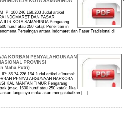
ARINDA ILIR KOTA SAMARINDA
 IP: 180.246.168.203 Judul artikel
ARA INDOMARET DAN PASAR
 ILIR KOTA SAMARINDA Pengarang
0 huruf atau 250 kata): Penelitian ini
enomena Persaingan antara Indomaret dan Pasar Tradisional di
MAJA KORBAN PENYALAHGUNAAN
ASIONAL PROVINSI
h Maha Putri)
IP: 36.74.226.164 Judul artikel eJournal:
KORBAN PENYALAHGUNAAN NARKOBA
SI KALIMANTAN TIMUR Pengarang
rak (max. 1600 huruf atau 250 kata): Jika
jalankan fungsinya maka akan mengakibatkan […]