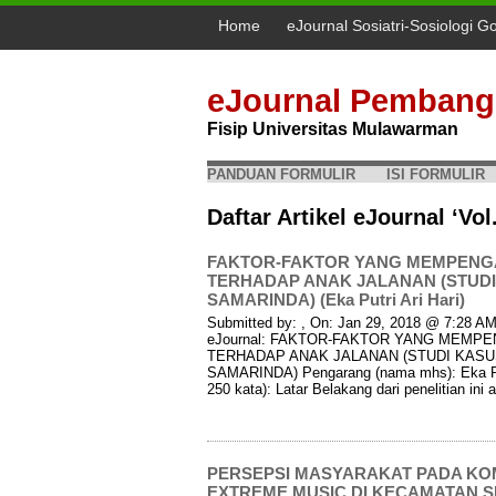
Home
eJournal Sosiatri-Sosiologi G
eJournal Pembang
Fisip Universitas Mulawarman
PANDUAN FORMULIR
ISI FORMULIR
Daftar Artikel eJournal ‘Vol
FAKTOR-FAKTOR YANG MEMPENGA
TERHADAP ANAK JALANAN (STUDI
SAMARINDA) (Eka Putri Ari Hari)
Submitted by: , On: Jan 29, 2018 @ 7:28 AM 
eJournal: FAKTOR-FAKTOR YANG MEMP
TERHADAP ANAK JALANAN (STUDI KASU
SAMARINDA) Pengarang (nama mhs): Eka Putr
250 kata): Latar Belakang dari penelitian in
PERSEPSI MASYARAKAT PADA KO
EXTREME MUSIC DI KECAMATAN 