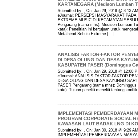
KARTANEGARA (Medison Lumban T
Submitted by: , On: Jan 29, 2018 @ 8:13 AM 
eJournal: PERSEPSI MASYARAKAT PAD
EXTREME MUSIC DI KECAMATAN SEBUL
Pengarang (nama mhs): Medison Lumban Turu
kata): Penelitian ini bertujuan untuk meng
Metalhead Sebulu Extreme […]
ANALISIS FAKTOR-FAKTOR PENY
DI DESA OLUNG DAN DESA KAYUN
KABUPATEN PASER (Dominggus Ga
Submitted by: , On: Jan 29, 2018 @ 12:08 PM
eJournal: ANALISIS FAKTOR-FAKTOR P
DESA OLUNG DAN DESA KAYUNGO SARI
PASER Pengarang (nama mhs): Dominggus Ga
kata): Tujuan peneliti meneliti tentang konfl
IMPLEMENTASI PEMBERDAYAAN 
PROGRAM CORPORATE SOCIAL RE
KAWASAN LAUT BADAK LNG DI KOT
Submitted by: , On: Jan 30, 2018 @ 9:29 AM 
IMPLEMENTASI PEMBERDAYAAN MASYA