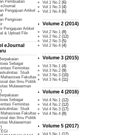
an Pembuatan
Vol.1 No.2
(6)
l eJournal
Vol.1 No.3
(4)
n Pengajuan Artikel
Vol.1 No.4
(6)
al
an Pengisian
Volume 2 (2014)
ir
ir Pengajuan Artikel
Vol.2 No.1
(8)
al & Upload File
Vol.2 No.2
(12)
Vol.2 No.3
(5)
el eJournal
Vol.2 No.4
(4)
aru
Volume 3 (2015)
Berpakaian
iswa Sebagai
Vol.3 No.1
(4)
entasi Feminitas
Vol.3 No.2
(9)
skulinitas: Studi
Vol.3 No.3
(10)
 Mahasiswa Fakultas
Vol.3 No.4
(11)
osial dan Ilmu Politik
sitas Mulawarman
)
Volume 4 (2016)
Berpakaian
iswa Sebagai
Vol.4 No.1
(12)
entasi Feminitas
Vol.4 No.2
(12)
skulinitas: Studi
Vol.4 No.3
(17)
 Mahasiswa Fakultas
Vol.4 No.4
(8)
osial dan Ilmu Politik
sitas Mulawarman
Volume 5 (2017)
)
TEGI
Vol.5 No.1
(12)