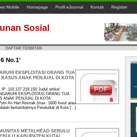
oes Mobile
Homepage
Profil eJournal
Kontak
Register
unan Sosial
DAFTAR TERBITAN
.6 No.1’
RUHI EKSPLOITASI ORANG TUA
 KASUS ANAK PENJUAL DI KOTA
IP: 110.137.218.150 Judul artikel
ENGARUHI EKSPLOITASI ORANG TUA
S ANAK PENJUAL DI KOTA
i Ari Hari Abstrak (max. 1600 huruf atau
i adalah bertambahnya Penduduk di Kota […]
MUNITAS METALHEAD SEBULU
SEBULU KABUPATEN KUTAI