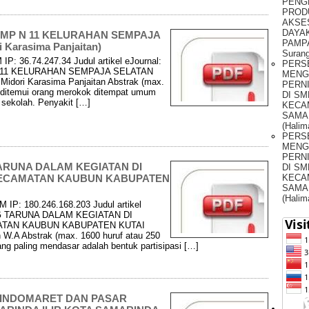
PENG
PROD
AKSE
DAYAK
MP N 11 KELURAHAN SEMPAJA
PAMPA
Karasima Panjaitan)
Surang
IP: 36.74.247.34 Judul artikel eJournal:
PERS
 11 KELURAHAN SEMPAJA SELATAN
MENG
dori Karasima Panjaitan Abstrak (max.
PERNI
ng ditemui orang merokok ditempat umum
DI SM
n sekolah. Penyakit […]
KECA
SAMA
(Halim
PERS
MENG
PERNI
ARUNA DALAM KEGIATAN DI
DI SM
KECA
KECAMATAN KAUBUN KABUPATEN
SAMA
(Halim
 IP: 180.246.168.203 Judul artikel
G TARUNA DALAM KEGIATAN DI
TAN KAUBUN KABUPATEN KUTAI
W.A Abstrak (max. 1600 huruf atau 250
ang paling mendasar adalah bentuk partisipasi […]
 INDOMARET DAN PASAR