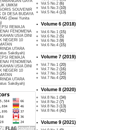
EMBANGAN GAYA
Vol.5 No.2
(6)
UK UMKM
Vol.5 No.3
(10)
SORIS SOUVENIR
Vol.5 No.4
(13)
 DI DESA BUDAYA
NG (Dewi Yunita
)
Volume 6 (2018)
EPSI REMAJA
ENAI FENOMENA
Vol.6 No.1
(15)
KAHAN USIA DINI
Vol.6 No.2
(5)
K NEGERI 10
Vol.6 No.3
(9)
MATAN
Vol.6 No.4
(15)
RINDA UTARA
atus Sakdiyah)
Volume 7 (2019)
EPSI REMAJA
ENAI FENOMENA
Vol.7 No.1
(20)
KAHAN USIA DINI
Vol.7 No.2
(16)
K NEGERI 10
Vol.7 No.3
(25)
MATAN
Vol.7 No.4
(20)
RINDA UTARA
atus Sakdiyah)
Volume 8 (2020)
Vol.8 No.1
(34)
Vol.8 No.2
(7)
Vol.8 No.3
(13)
Vol.8 No.4
(42)
Volume 9 (2021)