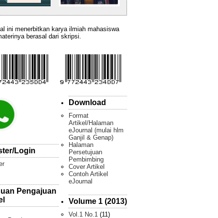
al ini menerbitkan karya ilmiah mahasiswa
aterinya berasal dari skripsi.
Download
Format
Artikel/Halaman
eJournal (mulai hlm
Ganjil & Genap)
Halaman
ster/Login
Persetujuan
Pembimbing
er
Cover Artikel
Contoh Artikel
eJournal
uan Pengajuan
el
Volume 1 (2013)
Vol.1 No.1
(11)