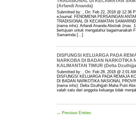
TRADISIONAL DI KECAMATAN SAM
(Arfandi Ananda)
Submitted by: , On: Feb 22, 2018 @ 12:36 PM
eJournal: FENOMENA PERSAINGAN ANT
TRADISIONAL DI KECAMATAN SAMARINDA
(nama mhs): Arfandi Ananda Abstrak (max. 160
bertujuan untuk mengatahui bagaimanakah F
Samarinda […]
DISFUNGSI KELUARGA PADA RE
NARKOBA DI BADAN NARKOTIKA N
KALIMANTAN TIMUR (Delta Dzulhijja
Submitted by: , On: Feb 28, 2018 @ 2:01 AM 
DISFUNGSI KELUARGA PADA REMAJA 
DI BADAN NARKOTIKA NASIONAL PROVIN
(nama mhs): Delta Dzulhijjah Maha Putri Abst
salah satu dari anggota keluarga tidak men
← Previous Entries