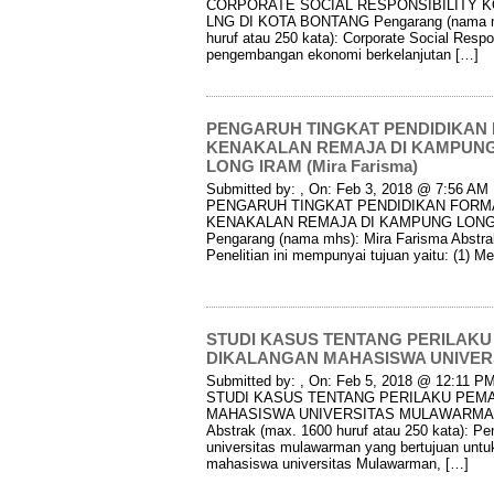
CORPORATE SOCIAL RESPONSIBILITY 
LNG DI KOTA BONTANG Pengarang (nama mh
huruf atau 250 kata): Corporate Social Resp
pengembangan ekonomi berkelanjutan […]
PENGARUH TINGKAT PENDIDIKAN
KENAKALAN REMAJA DI KAMPUNG
LONG IRAM (Mira Farisma)
Submitted by: , On: Feb 3, 2018 @ 7:56 AM I
PENGARUH TINGKAT PENDIDIKAN FORM
KENAKALAN REMAJA DI KAMPUNG LONG 
Pengarang (nama mhs): Mira Farisma Abstrak
Penelitian ini mempunyai tujuan yaitu: (1) M
STUDI KASUS TENTANG PERILAKU 
DIKALANGAN MAHASISWA UNIVERS
Submitted by: , On: Feb 5, 2018 @ 12:11 PM 
STUDI KASUS TENTANG PERILAKU PEMA
MAHASISWA UNIVERSITAS MULAWARMAN Pe
Abstrak (max. 1600 huruf atau 250 kata): Pe
universitas mulawarman yang bertujuan untu
mahasiswa universitas Mulawarman, […]