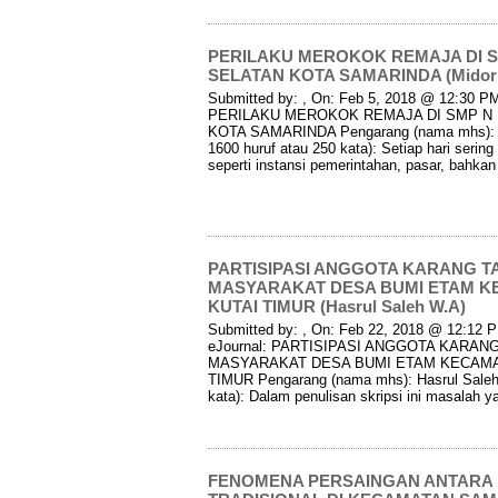
PERILAKU MEROKOK REMAJA DI S
SELATAN KOTA SAMARINDA (Midori 
Submitted by: , On: Feb 5, 2018 @ 12:30 PM 
PERILAKU MEROKOK REMAJA DI SMP N
KOTA SAMARINDA Pengarang (nama mhs): Mi
1600 huruf atau 250 kata): Setiap hari seri
seperti instansi pemerintahan, pasar, bahka
PARTISIPASI ANGGOTA KARANG T
MASYARAKAT DESA BUMI ETAM 
KUTAI TIMUR (Hasrul Saleh W.A)
Submitted by: , On: Feb 22, 2018 @ 12:12 PM
eJournal: PARTISIPASI ANGGOTA KARAN
MASYARAKAT DESA BUMI ETAM KECAMA
TIMUR Pengarang (nama mhs): Hasrul Saleh 
kata): Dalam penulisan skripsi ini masalah y
FENOMENA PERSAINGAN ANTARA