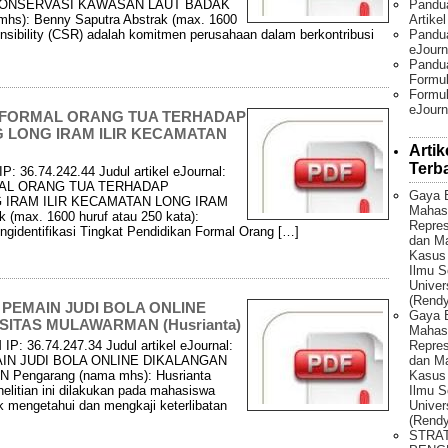
Pandu
KONSERVASI KAWASAN LAUT BADAK
Artike
s): Benny Saputra Abstrak (max. 1600
Pandua
onsibility (CSR) adalah komitmen perusahaan dalam berkontribusi
eJourn
Pandu
Formul
Formul
eJourn
 FORMAL ORANG TUA TERHADAP
 LONG IRAM ILIR KECAMATAN
Artik
Terb
P: 36.74.242.44 Judul artikel eJournal:
AL ORANG TUA TERHADAP
Gaya 
IRAM ILIR KECAMATAN LONG IRAM
Mahas
 (max. 1600 huruf atau 250 kata):
Repres
engidentifikasi Tingkat Pendidikan Formal Orang […]
dan Ma
Kasus
Ilmu S
Univer
(Rendy
PEMAIN JUDI BOLA ONLINE
Gaya 
ITAS MULAWARMAN (Husrianta)
Mahas
Repres
IP: 36.74.247.34 Judul artikel eJournal:
dan Ma
IN JUDI BOLA ONLINE DIKALANGAN
Kasus
ngarang (nama mhs): Husrianta
Ilmu S
nelitian ini dilakukan pada mahasiswa
Univer
k mengetahui dan mengkaji keterlibatan
(Rendy
STRA