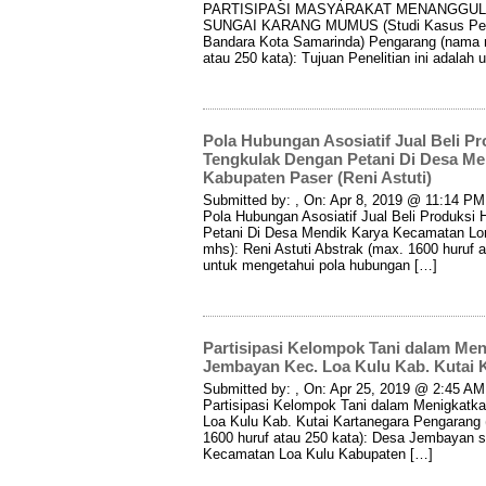
PARTISIPASI MASYARAKAT MENANGGU
SUNGAI KARANG MUMUS (Studi Kasus Pem
Bandara Kota Samarinda) Pengarang (nama mh
atau 250 kata): Tujuan Penelitian ini adala
Pola Hubungan Asosiatif Jual Beli Pr
Tengkulak Dengan Petani Di Desa Me
Kabupaten Paser (Reni Astuti)
Submitted by: , On: Apr 8, 2019 @ 11:14 PM I
Pola Hubungan Asosiatif Jual Beli Produksi 
Petani Di Desa Mendik Karya Kecamatan Lo
mhs): Reni Astuti Abstrak (max. 1600 huruf at
untuk mengetahui pola hubungan […]
Partisipasi Kelompok Tani dalam Men
Jembayan Kec. Loa Kulu Kab. Kutai 
Submitted by: , On: Apr 25, 2019 @ 2:45 AM I
Partisipasi Kelompok Tani dalam Menigkatka
Loa Kulu Kab. Kutai Kartanegara Pengarang
1600 huruf atau 250 kata): Desa Jembayan s
Kecamatan Loa Kulu Kabupaten […]