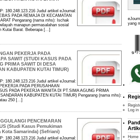
P: 180.248.123.216 Judul artikel eJournal:
EBAS PADA REMAJA DI KECAMATAN
eJourn
T Pengarang (nama mhs): Ischak
yang m
i wilayah manapun permasalahan sosial
en Kutai Barat. Beberapa […]
ANGAN PEKERJA PADA
A SAWIT (STUDI KASUS PADA
G PRIMA SAWIT DI DESA
 KABUPATEN KUTAI TIMUR)
P: 180.248.123.216 Judul artikel eJournal:
 PEKERJA PADA PERUSAHAAN
SUS PADA PEKERJA WANITA DI PT.SIMA AGUNG PRIMA
ANDARAN KABUPATEN KUTAI TIMUR) Pengarang (nama mhs):
Regi
atau 250 […]
Regist
Log in
ANGGULANGI PENCEMARAN
Pand
 (Studi Kasus Pemukiman
Artik
Kota Samarinda) (Sefriani)
Home
P: 180.248.123.216 Judul artikel eJournal: