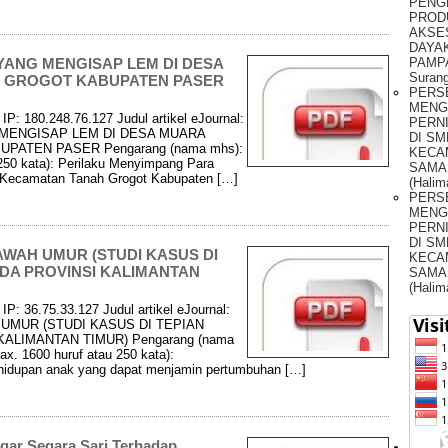
PENG
PROD
AKSE
DAYAK
PAMPA
ANG MENGISAP LEM DI DESA
Surang
H GROGOT KABUPATEN PASER
PERS
MENG
IP: 180.248.76.127 Judul artikel eJournal:
PERNI
MENGISAP LEM DI DESA MUARA
DI SM
ATEN PASER Pengarang (nama mhs):
KECA
 250 kata): Perilaku Menyimpang Para
SAMA
 Kecamatan Tanah Grogot Kabupaten […]
(Halim
PERS
MENG
PERNI
DI SM
BAWAH UMUR (STUDI KASUS DI
KECA
DA PROVINSI KALIMANTAN
SAMA
(Halim
P: 36.75.33.127 Judul artikel eJournal:
 UMUR (STUDI KASUS DI TEPIAN
LIMANTAN TIMUR) Pengarang (nama
x. 1600 huruf atau 250 kata):
ehidupan anak yang dapat menjamin pertumbuhan […]
ar Segara Sari Terhadap