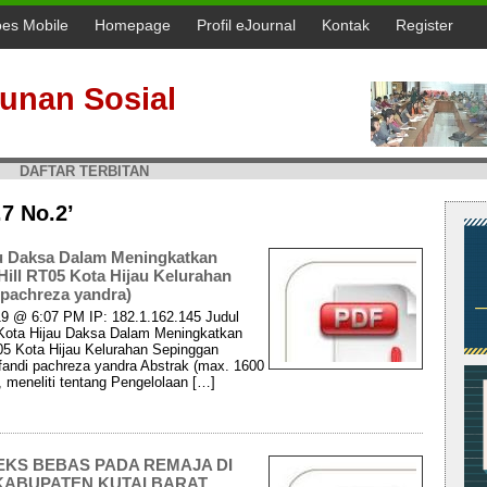
oes Mobile
Homepage
Profil eJournal
Kontak
Register
unan Sosial
DAFTAR TERBITAN
.7 No.2’
u Daksa Dalam Meningkatkan
ll RT05 Kota Hijau Kelurahan
 pachreza yandra)
019 @ 6:07 PM IP: 182.1.162.145 Judul
 Kota Hijau Daksa Dalam Meningkatkan
5 Kota Hijau Kelurahan Sepinggan
fandi pachreza yandra Abstrak (max. 1600
, meneliti tentang Pengelolaan […]
KS BEBAS PADA REMAJA DI
ABUPATEN KUTAI BARAT