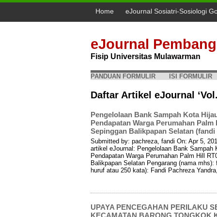
Home
eJournal Sosiatri-Sosiologi G
eJournal Pembang
Fisip Universitas Mulawarman
PANDUAN FORMULIR
ISI FORMULIR
Daftar Artikel eJournal ‘Vol
Pengelolaan Bank Sampah Kota Hija
Pendapatan Warga Perumahan Palm Hi
Sepinggan Balikpapan Selatan (fandi
Submitted by: pachreza, fandi On: Apr 5, 2
artikel eJournal: Pengelolaan Bank Sampah
Pendapatan Warga Perumahan Palm Hill RT0
Balikpapan Selatan Pengarang (nama mhs): 
huruf atau 250 kata): Fandi Pachreza Yandra
UPAYA PENCEGAHAN PERILAKU SE
KECAMATAN BARONG TONGKOK K