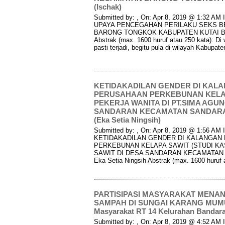
(Ischak)
Submitted by: , On: Apr 8, 2019 @ 1:32 AM I
UPAYA PENCEGAHAN PERILAKU SEKS B
BARONG TONGKOK KABUPATEN KUTAI BARA
Abstrak (max. 1600 huruf atau 250 kata): D
pasti terjadi, begitu pula di wilayah Kabupat
KETIDAKADILAN GENDER DI KAL
PERUSAHAAN PERKEBUNAN KELAP
PEKERJA WANITA DI PT.SIMA AGUN
SANDARAN KECAMATAN SANDARAN
(Eka Setia Ningsih)
Submitted by: , On: Apr 8, 2019 @ 1:56 AM I
KETIDAKADILAN GENDER DI KALANGAN
PERKEBUNAN KELAPA SAWIT (STUDI KA
SAWIT DI DESA SANDARAN KECAMATAN S
Eka Setia Ningsih Abstrak (max. 1600 huruf 
PARTISIPASI MASYARAKAT MEN
SAMPAH DI SUNGAI KARANG MUMUS
Masyarakat RT 14 Kelurahan Bandara 
Submitted by: , On: Apr 8, 2019 @ 4:52 AM I