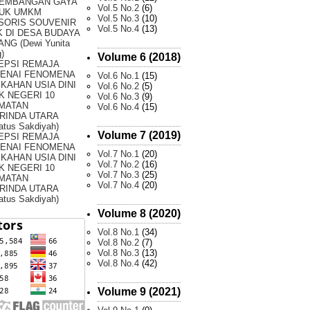
EMBANGAN GAYA
Vol.5 No.2
(6)
UK UMKM
Vol.5 No.3
(10)
SORIS SOUVENIR
Vol.5 No.4
(13)
 DI DESA BUDAYA
NG (Dewi Yunita
)
Volume 6 (2018)
EPSI REMAJA
ENAI FENOMENA
Vol.6 No.1
(15)
KAHAN USIA DINI
Vol.6 No.2
(5)
K NEGERI 10
Vol.6 No.3
(9)
MATAN
Vol.6 No.4
(15)
RINDA UTARA
atus Sakdiyah)
Volume 7 (2019)
EPSI REMAJA
ENAI FENOMENA
Vol.7 No.1
(20)
KAHAN USIA DINI
Vol.7 No.2
(16)
K NEGERI 10
Vol.7 No.3
(25)
MATAN
Vol.7 No.4
(20)
RINDA UTARA
atus Sakdiyah)
Volume 8 (2020)
Vol.8 No.1
(34)
Vol.8 No.2
(7)
Vol.8 No.3
(13)
Vol.8 No.4
(42)
Volume 9 (2021)