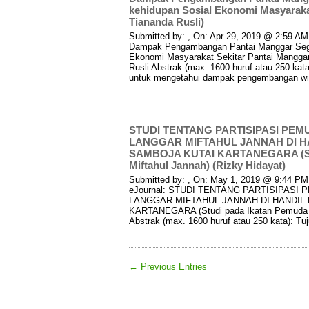
kehidupan Sosial Ekonomi Masyarakat
Tiananda Rusli)
Submitted by: , On: Apr 29, 2019 @ 2:59 AM I
Dampak Pengambangan Pantai Manggar Segar
Ekonomi Masyarakat Sekitar Pantai Manggar
Rusli Abstrak (max. 1600 huruf atau 250 kata)
untuk mengetahui dampak pengembangan wi
STUDI TENTANG PARTISIPASI PE
LANGGAR MIFTAHUL JANNAH DI 
SAMBOJA KUTAI KARTANEGARA (Stu
Miftahul Jannah) (Rizky Hidayat)
Submitted by: , On: May 1, 2019 @ 9:44 PM I
eJournal: STUDI TENTANG PARTISIPAS
LANGGAR MIFTAHUL JANNAH DI HANDIL
KARTANEGARA (Studi pada Ikatan Pemuda La
Abstrak (max. 1600 huruf atau 250 kata): Tuj
← Previous Entries