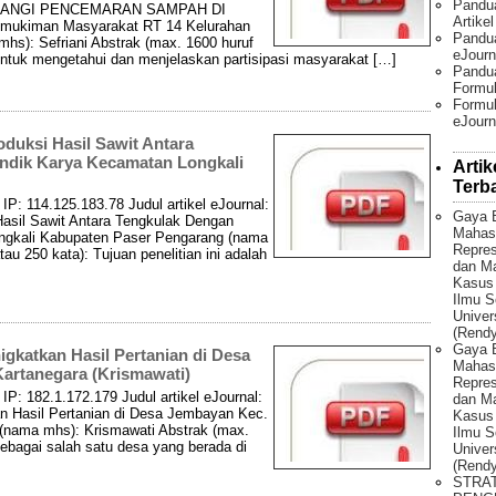
Pandu
LANGI PENCEMARAN SAMPAH DI
Artike
ukiman Masyarakat RT 14 Kelurahan
Pandua
s): Sefriani Abstrak (max. 1600 huruf
eJourn
h untuk mengetahui dan menjelaskan partisipasi masyarakat […]
Pandu
Formul
Formul
eJourn
oduksi Hasil Sawit Antara
ndik Karya Kecamatan Longkali
Artik
Terb
P: 114.125.183.78 Judul artikel eJournal:
Gaya 
Hasil Sawit Antara Tengkulak Dengan
Mahas
ngkali Kabupaten Paser Pengarang (nama
Repres
au 250 kata): Tujuan penelitian ini adalah
dan Ma
Kasus
Ilmu S
Univer
(Rendy
Gaya 
igkatkan Hasil Pertanian di Desa
Mahas
Kartanegara (Krismawati)
Repres
P: 182.1.172.179 Judul artikel eJournal:
dan Ma
n Hasil Pertanian di Desa Jembayan Kec.
Kasus
 (nama mhs): Krismawati Abstrak (max.
Ilmu S
ebagai salah satu desa yang berada di
Univer
(Rendy
STRA