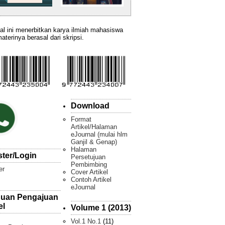
al ini menerbitkan karya ilmiah mahasiswa
aterinya berasal dari skripsi.
Download
Format
Artikel/Halaman
eJournal (mulai hlm
Ganjil & Genap)
Halaman
ster/Login
Persetujuan
Pembimbing
er
Cover Artikel
Contoh Artikel
eJournal
uan Pengajuan
el
Volume 1 (2013)
Vol.1 No.1
(11)