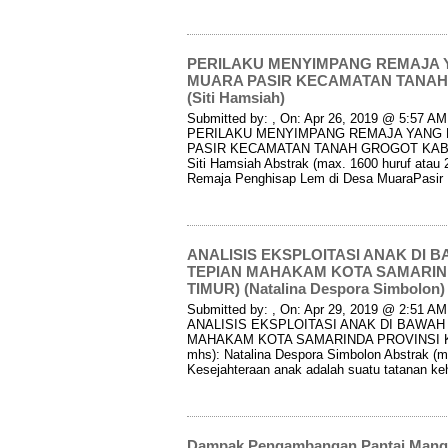
PERILAKU MENYIMPANG REMAJA Y
MUARA PASIR KECAMATAN TANA
(Siti Hamsiah)
Submitted by: , On: Apr 26, 2019 @ 5:57 AM 
PERILAKU MENYIMPANG REMAJA YANG 
PASIR KECAMATAN TANAH GROGOT KABUP
Siti Hamsiah Abstrak (max. 1600 huruf atau
Remaja Penghisap Lem di Desa MuaraPasir
ANALISIS EKSPLOITASI ANAK DI 
TEPIAN MAHAKAM KOTA SAMARIN
TIMUR) (Natalina Despora Simbolon)
Submitted by: , On: Apr 29, 2019 @ 2:51 AM I
ANALISIS EKSPLOITASI ANAK DI BAWAH
MAHAKAM KOTA SAMARINDA PROVINSI KA
mhs): Natalina Despora Simbolon Abstrak (ma
Kesejahteraan anak adalah suatu tatanan k
Dampak Pengambangan Pantai Mangg