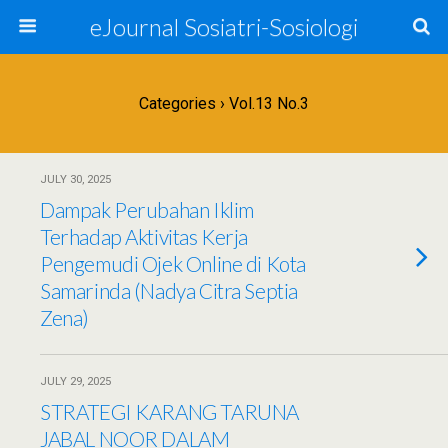
eJournal Sosiatri-Sosiologi
Categories ›
Vol.13 No.3
JULY 30, 2025
Dampak Perubahan Iklim
Terhadap Aktivitas Kerja
Pengemudi Ojek Online di Kota
Samarinda (Nadya Citra Septia
Zena)
JULY 29, 2025
STRATEGI KARANG TARUNA
JABAL NOOR DALAM