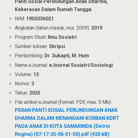
Panti Sosial Perlindungan Anak Dharma,
Kekerasan Dalam Rumah Tangga
NIM:
1902036021
Angkatan (tahun masuk, mis. 2009):
2019
Program Studi:
Ilmu Sosiatri
Sumber tulisan:
Skripsi
Pembimbing:
Dr. Sukapti, M. Hum
Nama eJournal:
eJournal Sosiatri/Sosiologi
Volume:
13
Nomor:
3
Tahun:
2025
File artikel eJournal (format .PDF, max. 5 Mb):
PERAN PANTI SOSIAL PERLINDUNGAN ANAK
DHARMA DALAM MENANGANI KORBAN KDRT
PADA ANAK DI KOTA SAMARINDA (Detrin
Regina) (07-17-25-06-51-50).pdf (420 kB)