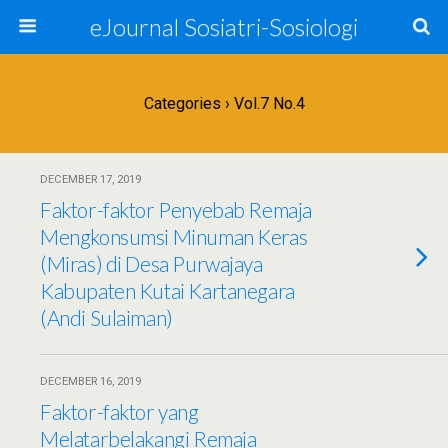
eJournal Sosiatri-Sosiologi
Categories ›
Vol.7 No.4
DECEMBER 17, 2019
Faktor-faktor Penyebab Remaja
Mengkonsumsi Minuman Keras
(Miras) di Desa Purwajaya
Kabupaten Kutai Kartanegara
(Andi Sulaiman)
DECEMBER 16, 2019
Faktor-faktor yang
Melatarbelakangi Remaja