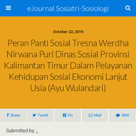
eJournal Sosiatri-Sosiologi
October 22, 2019
Peran Panti Sosial Tresna Werdha
Nirwana Puri Dinas Sosial Provinsi
Kalimantan Timur Dalam Pelayanan
Kehidupan Sosial Ekonomi Lanjut
Usia (Ayu Wulandari)
Share
Tweet
Pin
Mail
SMS
Submitted by:
,