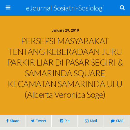
eJournal Sosiatri-Sosiologi
January 29, 2019
PERSEPSI MASYARAKAT
TENTANG KEBERADAAN JURU
PARKIR LIAR DI PASAR SEGIRI &
SAMARINDA SQUARE
KECAMATAN SAMARINDA ULU
(Alberta Veronica Soge)
Share
Tweet
Pin
Mail
SMS