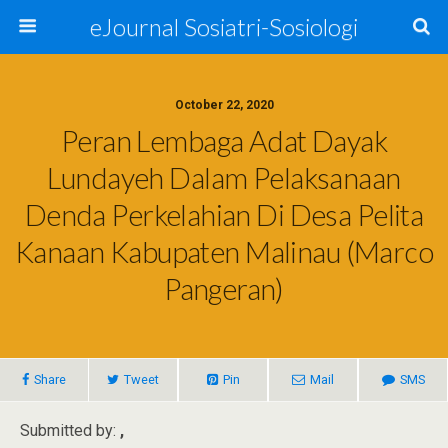
eJournal Sosiatri-Sosiologi
October 22, 2020
Peran Lembaga Adat Dayak
Lundayeh Dalam Pelaksanaan
Denda Perkelahian Di Desa Pelita
Kanaan Kabupaten Malinau (Marco
Pangeran)
Share
Tweet
Pin
Mail
SMS
Submitted by:
,