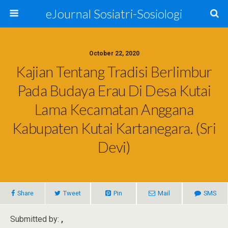
eJournal Sosiatri-Sosiologi
October 22, 2020
Kajian Tentang Tradisi Berlimbur
Pada Budaya Erau Di Desa Kutai
Lama Kecamatan Anggana
Kabupaten Kutai Kartanegara. (Sri
Devi)
Share
Tweet
Pin
Mail
SMS
Submitted by:
,