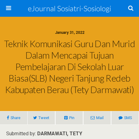
eJournal Sosiatri-Sosiologi
January 31, 2022
Teknik Komunikasi Guru Dan Murid
Dalam Mencapai Tujuan
Pembelajaran Di Sekolah Luar
Biasa(SLB) Negeri Tanjung Redeb
Kabupaten Berau (Tety Darmawati)
Share
Tweet
Pin
Mail
SMS
Submitted by:
DARMAWATI, TETY