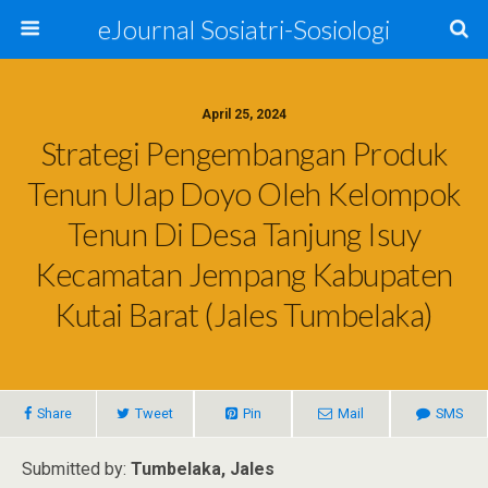
eJournal Sosiatri-Sosiologi
April 25, 2024
Strategi Pengembangan Produk
Tenun Ulap Doyo Oleh Kelompok
Tenun Di Desa Tanjung Isuy
Kecamatan Jempang Kabupaten
Kutai Barat (Jales Tumbelaka)
Share
Tweet
Pin
Mail
SMS
Submitted by:
Tumbelaka, Jales