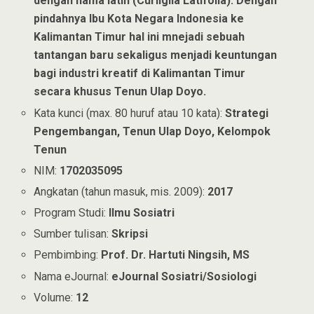
dengan nama latin (Curliglia Latifolia). Dengan
pindahnya Ibu Kota Negara Indonesia ke
Kalimantan Timur hal ini mnejadi sebuah
tantangan baru sekaligus menjadi keuntungan
bagi industri kreatif di Kalimantan Timur
secara khusus Tenun Ulap Doyo.
Kata kunci (max. 80 huruf atau 10 kata):
Strategi
Pengembangan, Tenun Ulap Doyo, Kelompok
Tenun
NIM:
1702035095
Angkatan (tahun masuk, mis. 2009):
2017
Program Studi:
Ilmu Sosiatri
Sumber tulisan:
Skripsi
Pembimbing:
Prof. Dr. Hartuti Ningsih, MS
Nama eJournal:
eJournal Sosiatri/Sosiologi
Volume:
12