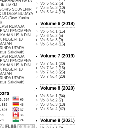
EMBANGAN GAYA
Vol.5 No.2
(6)
UK UMKM
Vol.5 No.3
(10)
SORIS SOUVENIR
Vol.5 No.4
(13)
 DI DESA BUDAYA
NG (Dewi Yunita
)
Volume 6 (2018)
EPSI REMAJA
ENAI FENOMENA
Vol.6 No.1
(15)
KAHAN USIA DINI
Vol.6 No.2
(5)
K NEGERI 10
Vol.6 No.3
(9)
MATAN
Vol.6 No.4
(15)
RINDA UTARA
atus Sakdiyah)
Volume 7 (2019)
EPSI REMAJA
ENAI FENOMENA
Vol.7 No.1
(20)
KAHAN USIA DINI
Vol.7 No.2
(16)
K NEGERI 10
Vol.7 No.3
(25)
MATAN
Vol.7 No.4
(20)
RINDA UTARA
atus Sakdiyah)
Volume 8 (2020)
Vol.8 No.1
(34)
Vol.8 No.2
(7)
Vol.8 No.3
(13)
Vol.8 No.4
(42)
Volume 9 (2021)