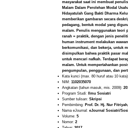
masyarakat saat ini membuat penulis
Malam Dalam Perolehan Modal Usaha”
Hidayatulah Gang Bakti Dharma Kelur
memberikan gambaran secara deskript
pedagang, bentuk modal yang digunaka
malam. Penulis menggunakan teori pr
ranah = praktik, dengan jenis penelit
human instrument melakukan wawanca
berkomunikasi, dan bekerja, untuk me
disimpulkan bahwa praktik pasar ma
untuk mencari nafkah. Terdapat bera
malam. Untuk mempertahankan posis
pengumpulan, penggunaan, dan pertu
Kata kunci (max. 80 huruf atau 10 kata
NIM:
1102035070
Angkatan (tahun masuk, mis. 2009):
20
Program Studi:
Ilmu Sosiatri
Sumber tulisan:
Skripsi
Pembimbing:
Prof. Dr. Hj. Nur Fitriya
Nama eJournal:
eJournal Sosiatri/Sos
Volume:
5
Nomor:
2
Tahun:
2017