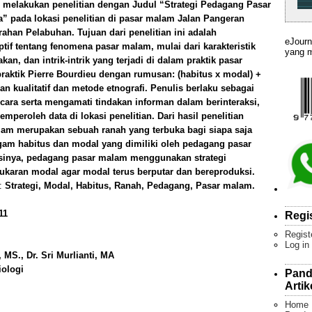
 melakukan penelitian dengan Judul “Strategi Pedagang Pasar
 pada lokasi penelitian di pasar malam Jalan Pangeran
ahan Pelabuhan. Tujuan dari penelitian ini adalah
eJourn
if tentang fenomena pasar malam, mulai dari karakteristik
yang m
n, dan intrik-intrik yang terjadi di dalam praktik pasar
aktik Pierre Bourdieu dengan rumusan: (habitus x modal) +
ian kualitatif dan metode etnografi. Penulis berlaku sebagai
ra serta mengamati tindakan informan dalam berinteraksi,
mperoleh data di lokasi penelitian. Dari hasil penelitian
lam merupakan sebuah ranah yang terbuka bagi siapa saja
gam habitus dan modal yang dimiliki oleh pedagang pasar
inya, pedagang pasar malam menggunakan strategi
karan modal agar modal terus berputar dan bereproduksi.
):
Strategi, Modal, Habitus, Ranah, Pedagang, Pasar malam.
11
Regi
Regist
Log in
h, MS., Dr. Sri Murlianti, MA
iologi
Pand
Artik
Home