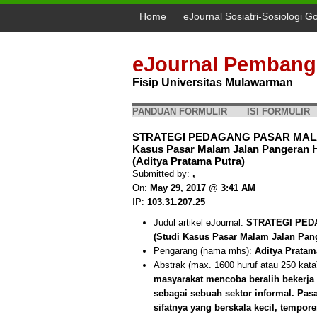
Home
eJournal Sosiatri-Sosiologi G
eJournal Pembang
Fisip Universitas Mulawarman
PANDUAN FORMULIR
ISI FORMULIR
STRATEGI PEDAGANG PASAR MAL
Kasus Pasar Malam Jalan Pangeran H
(Aditya Pratama Putra)
Submitted by:
,
On:
May 29, 2017 @ 3:41 AM
IP:
103.31.207.25
Judul artikel eJournal:
STRATEGI PE
(Studi Kasus Pasar Malam Jalan Pan
Pengarang (nama mhs):
Aditya Pratam
Abstrak (max. 1600 huruf atau 250 kata
masyarakat mencoba beralih bekerja 
sebagai sebuah sektor informal. Pa
sifatnya yang berskala kecil, tempo