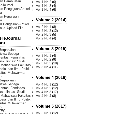
an Pembuatan
Vol.1 No.2
(6)
l eJournal
Vol.1 No.3
(4)
n Pengajuan Artikel
Vol.1 No.4
(6)
al
an Pengisian
Volume 2 (2014)
ir
ir Pengajuan Artikel
Vol.2 No.1
(8)
al & Upload File
Vol.2 No.2
(12)
Vol.2 No.3
(5)
el eJournal
Vol.2 No.4
(4)
aru
Volume 3 (2015)
Berpakaian
iswa Sebagai
Vol.3 No.1
(4)
entasi Feminitas
Vol.3 No.2
(9)
skulinitas: Studi
Vol.3 No.3
(10)
 Mahasiswa Fakultas
Vol.3 No.4
(11)
osial dan Ilmu Politik
sitas Mulawarman
)
Volume 4 (2016)
Berpakaian
iswa Sebagai
Vol.4 No.1
(12)
entasi Feminitas
Vol.4 No.2
(12)
skulinitas: Studi
Vol.4 No.3
(17)
 Mahasiswa Fakultas
Vol.4 No.4
(8)
osial dan Ilmu Politik
sitas Mulawarman
Volume 5 (2017)
)
TEGI
Vol.5 No.1
(12)