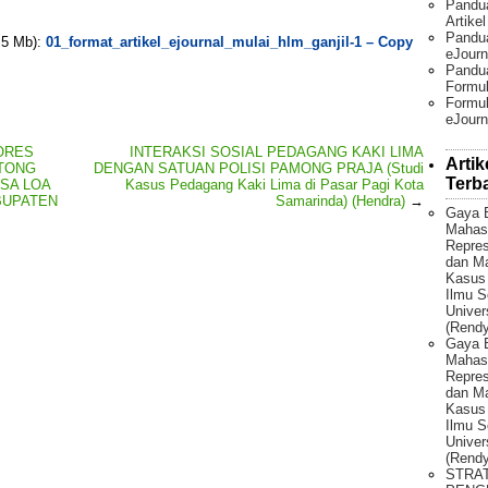
Pandu
Artike
Pandua
. 5 Mb):
01_format_artikel_ejournal_mulai_hlm_ganjil-1 – Copy
eJourn
Pandu
Formul
Formul
eJourn
ORES
INTERAKSI SOSIAL PEDAGANG KAKI LIMA
Artik
TONG
DENGAN SATUAN POLISI PAMONG PRAJA (Studi
Terb
SA LOA
Kasus Pedagang Kaki Lima di Pasar Pagi Kota
BUPATEN
Samarinda) (Hendra)
→
Gaya 
Mahas
Repres
dan Ma
Kasus
Ilmu S
Univer
(Rendy
Gaya 
Mahas
Repres
dan Ma
Kasus
Ilmu S
Univer
(Rendy
STRA