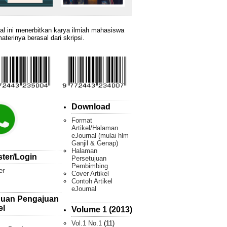
al ini menerbitkan karya ilmiah mahasiswa
aterinya berasal dari skripsi.
Download
Format
Artikel/Halaman
eJournal (mulai hlm
Ganjil & Genap)
Halaman
ster/Login
Persetujuan
Pembimbing
er
Cover Artikel
Contoh Artikel
eJournal
uan Pengajuan
el
Volume 1 (2013)
Vol.1 No.1
(11)