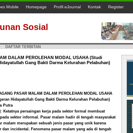
oes Mobile
Homepage
Profil eJournal
Kontak
Register
unan Sosial
DAFTAR TERBITAN
AM DALAM PEROLEHAN MODAL USAHA (Studi
idayatullah Gang Bakti Darma Kelurahan Pelabuhan)
DAGANG PASAR MALAM DALAM PEROLEHAN MODAL USAHA
geran Hidayatullah Gang Bakti Darma Kelurahan Pelabuhan)
a Putra
):
Ketatnya persaingan kerja pada sektor formal membuat
pada sektor informal. Pasar malam hadir di tengah masyarakat
sar malam merupakan sebuah jenis pasar yang unik karena
rer dan incidental. Fenomena pasar malam yang ada di tengah