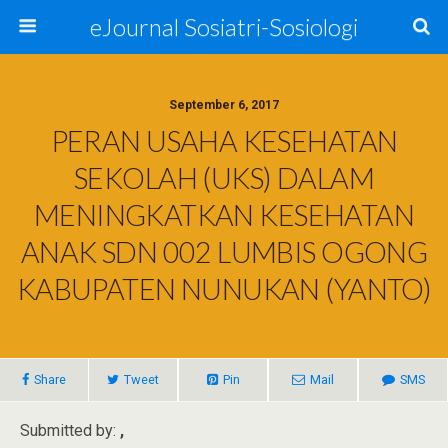
eJournal Sosiatri-Sosiologi
September 6, 2017
PERAN USAHA KESEHATAN
SEKOLAH (UKS) DALAM
MENINGKATKAN KESEHATAN
ANAK SDN 002 LUMBIS OGONG
KABUPATEN NUNUKAN (YANTO)
Share
Tweet
Pin
Mail
SMS
Submitted by:
,