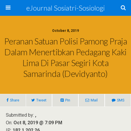
eJournal Sosiatri-Sosiologi
October 8, 2019
Peranan Satuan Polisi Pamong Praja
Dalam Menertibkan Pedagang Kaki
Lima Di Pasar Segiri Kota
Samarinda (Devidyanto)
Share
Tweet
Pin
Mail
SMS
Submitted by:
,
On:
Oct 8, 2019 @ 7:09 PM
IP:
182.1.202.26