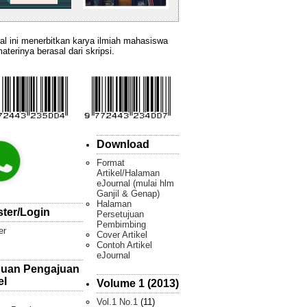
al ini menerbitkan karya ilmiah mahasiswa
aterinya berasal dari skripsi.
Download
Format
Artikel/Halaman
eJournal (mulai hlm
Ganjil & Genap)
Halaman
ster/Login
Persetujuan
Pembimbing
er
Cover Artikel
Contoh Artikel
eJournal
uan Pengajuan
el
Volume 1 (2013)
Vol.1 No.1
(11)