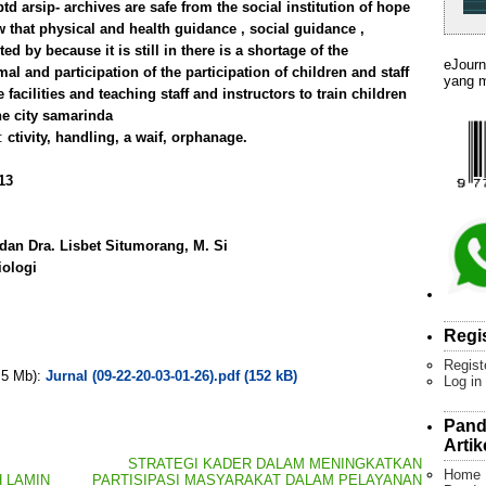
d arsip- archives are safe from the social institution of hope
 that physical and health guidance , social guidance ,
 by because it is still in there is a shortage of the
eJourn
mal and participation of the participation of children and staff
yang m
e facilities and teaching staff and instructors to train children
the city samarinda
):
ctivity, handling, a waif, orphanage.
13
 dan Dra. Lisbet Situmorang, M. Si
iologi
Regi
Regist
. 5 Mb):
Jurnal (09-22-20-03-01-26).pdf (152 kB)
Log in
Pand
Artik
STRATEGI KADER DALAM MENINGKATKAN
Home
 LAMIN
PARTISIPASI MASYARAKAT DALAM PELAYANAN