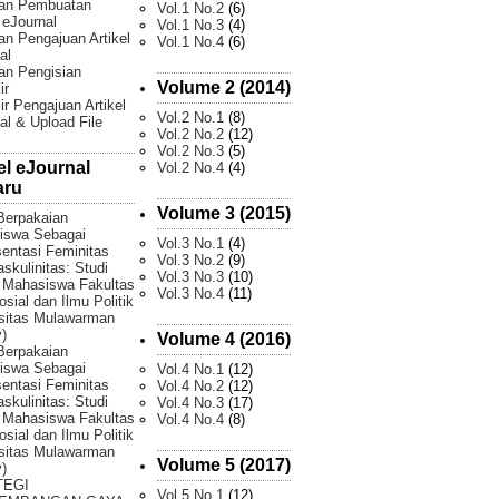
an Pembuatan
Vol.1 No.2
(6)
l eJournal
Vol.1 No.3
(4)
n Pengajuan Artikel
Vol.1 No.4
(6)
al
an Pengisian
Volume 2 (2014)
ir
ir Pengajuan Artikel
Vol.2 No.1
(8)
al & Upload File
Vol.2 No.2
(12)
Vol.2 No.3
(5)
el eJournal
Vol.2 No.4
(4)
aru
Volume 3 (2015)
Berpakaian
iswa Sebagai
Vol.3 No.1
(4)
entasi Feminitas
Vol.3 No.2
(9)
skulinitas: Studi
Vol.3 No.3
(10)
 Mahasiswa Fakultas
Vol.3 No.4
(11)
osial dan Ilmu Politik
sitas Mulawarman
)
Volume 4 (2016)
Berpakaian
iswa Sebagai
Vol.4 No.1
(12)
entasi Feminitas
Vol.4 No.2
(12)
skulinitas: Studi
Vol.4 No.3
(17)
 Mahasiswa Fakultas
Vol.4 No.4
(8)
osial dan Ilmu Politik
sitas Mulawarman
Volume 5 (2017)
)
TEGI
Vol.5 No.1
(12)