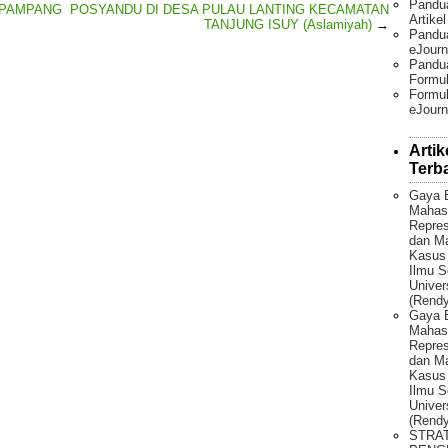
Pandu
 PAMPANG
POSYANDU DI DESA PULAU LANTING KECAMATAN
Artike
TANJUNG ISUY (Aslamiyah)
→
Pandua
eJourn
Pandu
Formul
Formul
eJourn
Artik
Terb
Gaya 
Mahas
Repres
dan Ma
Kasus
Ilmu S
Univer
(Rendy
Gaya 
Mahas
Repres
dan Ma
Kasus
Ilmu S
Univer
(Rendy
STRA