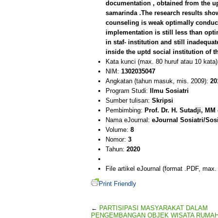
documentation , obtained from the upt
samarinda .The research results show
counseling is weak optimally conducted
implementation is still less than opti
in staf- institution and still inadequat
inside the uptd social institution of 
Kata kunci (max. 80 huruf atau 10 kata
NIM:
1302035047
Angkatan (tahun masuk, mis. 2009):
20
Program Studi:
Ilmu Sosiatri
Sumber tulisan:
Skripsi
Pembimbing:
Prof. Dr. H. Sutadji, MM
Nama eJournal:
eJournal Sosiatri/Sos
Volume:
8
Nomor:
3
Tahun:
2020
File artikel eJournal (format .PDF, max
Print Friendly
←
PARTISIPASI MASYARAKAT DALAM
PENGEMBANGAN OBJEK WISATA RUMAH