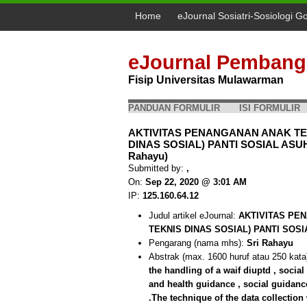
Home
eJournal Sosiatri-Sosiologi G
eJournal Pembang
Fisip Universitas Mulawarman
PANDUAN FORMULIR
ISI FORMULIR
AKTIVITAS PENANGANAN ANAK TE
DINAS SOSIAL) PANTI SOSIAL AS
Rahayu)
Submitted by:
,
On:
Sep 22, 2020 @ 3:01 AM
IP:
125.160.64.12
Judul artikel eJournal:
AKTIVITAS PE
TEKNIS DINAS SOSIAL) PANTI SOS
Pengarang (nama mhs):
Sri Rahayu
Abstrak (max. 1600 huruf atau 250 kata
the handling of a waif diuptd , socia
and health guidance , social guidance
.The technique of the data collection