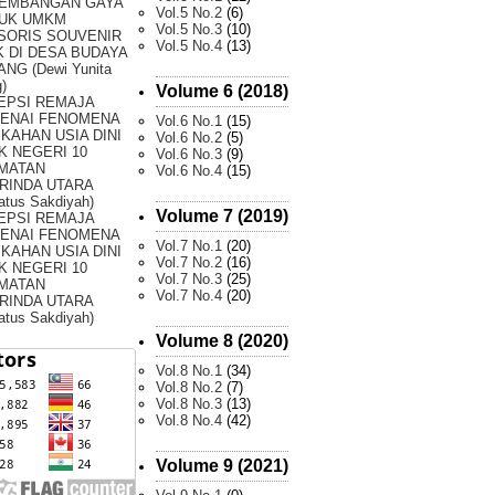
EMBANGAN GAYA
Vol.5 No.2
(6)
UK UMKM
Vol.5 No.3
(10)
SORIS SOUVENIR
Vol.5 No.4
(13)
 DI DESA BUDAYA
NG (Dewi Yunita
)
Volume 6 (2018)
EPSI REMAJA
ENAI FENOMENA
Vol.6 No.1
(15)
KAHAN USIA DINI
Vol.6 No.2
(5)
K NEGERI 10
Vol.6 No.3
(9)
MATAN
Vol.6 No.4
(15)
RINDA UTARA
atus Sakdiyah)
Volume 7 (2019)
EPSI REMAJA
ENAI FENOMENA
Vol.7 No.1
(20)
KAHAN USIA DINI
Vol.7 No.2
(16)
K NEGERI 10
Vol.7 No.3
(25)
MATAN
Vol.7 No.4
(20)
RINDA UTARA
atus Sakdiyah)
Volume 8 (2020)
Vol.8 No.1
(34)
Vol.8 No.2
(7)
Vol.8 No.3
(13)
Vol.8 No.4
(42)
Volume 9 (2021)