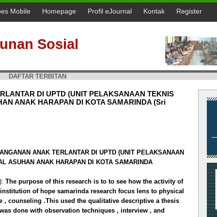
oes Mobile
Homepage
Profil eJournal
Kontak
Register
unan Sosial
DAFTAR TERBITAN
RLANTAR DI UPTD (UNIT PELAKSANAAN TEKNIS
UHAN ANAK HARAPAN DI KOTA SAMARINDA (Sri
NANGANAN ANAK TERLANTAR DI UPTD (UNIT PELAKSANAAN
IAL ASUHAN ANAK HARAPAN DI KOTA SAMARINDA
):
The purpose of this research is to to see how the activity of
l institution of hope samarinda research focus lens to physical
 , counseling .This used the qualitative descriptive a thesis
 was done with observation techniques , interview , and