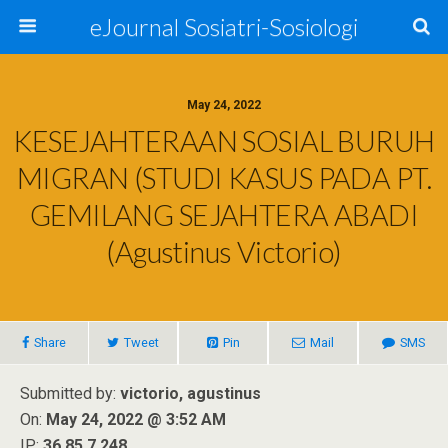
eJournal Sosiatri-Sosiologi
May 24, 2022
KESEJAHTERAAN SOSIAL BURUH
MIGRAN (STUDI KASUS PADA PT.
GEMILANG SEJAHTERA ABADI
(Agustinus Victorio)
Share
Tweet
Pin
Mail
SMS
Submitted by:
victorio, agustinus
On:
May 24, 2022 @ 3:52 AM
IP:
36.85.7.248