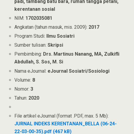
padi, tambang batu bara, rumah tangga petani,
kerentanan sosial
NIM:
1702035081
Angkatan (tahun masuk, mis. 2009):
2017
Program Studi:
Ilmu Sosiatri
Sumber tulisan:
Skripsi
Pembimbing:
Drs. Martinus Nanang, MA, Zulkifli
Abdullah, S. Sos, M. Si
Nama eJournal:
eJournal Sosiatri/Sosiologi
Volume:
8
Nomor:
3
Tahun:
2020
File artikel eJournal (format .PDF, max. 5 Mb):
JURNAL INDEKS KERENTANAN_BELLA (06-24-
22-03-00-35).pdf (467 kB)