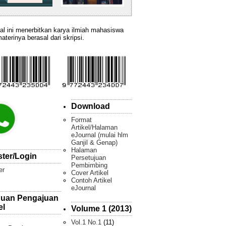
al ini menerbitkan karya ilmiah mahasiswa
aterinya berasal dari skripsi.
Download
Format
Artikel/Halaman
eJournal (mulai hlm
Ganjil & Genap)
Halaman
ster/Login
Persetujuan
Pembimbing
er
Cover Artikel
Contoh Artikel
eJournal
uan Pengajuan
el
Volume 1 (2013)
Vol.1 No.1
(11)