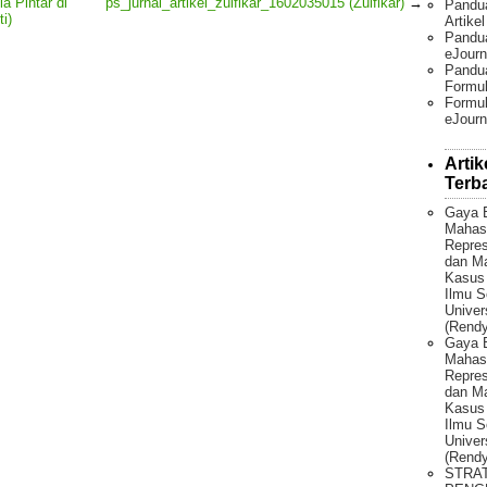
a Pintar di
ps_jurnal_artikel_zulfikar_1602035015 (Zulfikar)
→
Pandu
i)
Artike
Pandua
eJourn
Pandu
Formul
Formul
eJourn
Artik
Terb
Gaya 
Mahas
Repres
dan Ma
Kasus
Ilmu S
Univer
(Rendy
Gaya 
Mahas
Repres
dan Ma
Kasus
Ilmu S
Univer
(Rendy
STRA