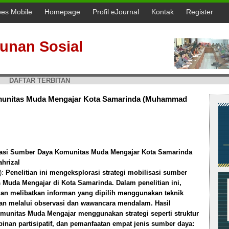
oes Mobile
Homepage
Profil eJournal
Kontak
Register
unan Sosial
DAFTAR TERBITAN
omunitas Muda Mengajar Kota Samarinda (Muhammad
isasi Sumber Daya Komunitas Muda Mengajar Kota Samarinda
hrizal
):
Penelitian ini mengeksplorasi strategi mobilisasi sumber
Muda Mengajar di Kota Samarinda. Dalam penelitian ini,
gan melibatkan informan yang dipilih menggunakan teknik
an melalui observasi dan wawancara mendalam. Hasil
unitas Muda Mengajar menggunakan strategi seperti struktur
pinan partisipatif, dan pemanfaatan empat jenis sumber daya: