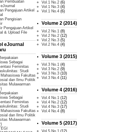
an Pembuatan
Vol.1 No.2
(6)
l eJournal
Vol.1 No.3
(4)
n Pengajuan Artikel
Vol.1 No.4
(6)
al
an Pengisian
Volume 2 (2014)
ir
ir Pengajuan Artikel
Vol.2 No.1
(8)
al & Upload File
Vol.2 No.2
(12)
Vol.2 No.3
(5)
el eJournal
Vol.2 No.4
(4)
aru
Volume 3 (2015)
Berpakaian
iswa Sebagai
Vol.3 No.1
(4)
entasi Feminitas
Vol.3 No.2
(9)
skulinitas: Studi
Vol.3 No.3
(10)
 Mahasiswa Fakultas
Vol.3 No.4
(11)
osial dan Ilmu Politik
sitas Mulawarman
)
Volume 4 (2016)
Berpakaian
iswa Sebagai
Vol.4 No.1
(12)
entasi Feminitas
Vol.4 No.2
(12)
skulinitas: Studi
Vol.4 No.3
(17)
 Mahasiswa Fakultas
Vol.4 No.4
(8)
osial dan Ilmu Politik
sitas Mulawarman
Volume 5 (2017)
)
TEGI
Vol.5 No.1
(12)