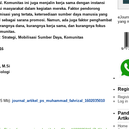
al. Komunitas ini juga menjalin kerja sama dengan instansi
si masyarakat dalam kegiatan mereka. Faktor pendorong
anisasi yang tertata, ketersediaan sumber daya manusia yang
eJourn
 sebagai sarana promosi. Namun, ada juga faktor penghambat
yang m
 kurangnya dana, kurangnya kerja sama, dan kurangnya fokus
munitas.
):
Strategi, Mobilisasi Sumber Daya, Komunitas
16
, M.Si
iologi
Regi
Regist
. 5 Mb):
journal_artikel_ps_muhammad_fahrizal_1602035010
Log in
Pand
Artik
Home