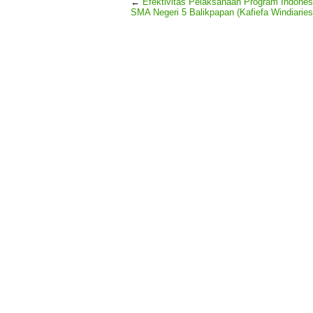
←
Efektivitas Pelaksanaan Program Indonesi
SMA Negeri 5 Balikpapan (Kafiefa Windiariest