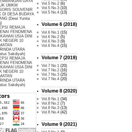
EMBANGAN GAYA
Vol.5 No.2
(6)
UK UMKM
Vol.5 No.3
(10)
SORIS SOUVENIR
Vol.5 No.4
(13)
 DI DESA BUDAYA
NG (Dewi Yunita
)
Volume 6 (2018)
EPSI REMAJA
ENAI FENOMENA
Vol.6 No.1
(15)
KAHAN USIA DINI
Vol.6 No.2
(5)
K NEGERI 10
Vol.6 No.3
(9)
MATAN
Vol.6 No.4
(15)
RINDA UTARA
atus Sakdiyah)
Volume 7 (2019)
EPSI REMAJA
ENAI FENOMENA
Vol.7 No.1
(20)
KAHAN USIA DINI
Vol.7 No.2
(16)
K NEGERI 10
Vol.7 No.3
(25)
MATAN
Vol.7 No.4
(20)
RINDA UTARA
atus Sakdiyah)
Volume 8 (2020)
Vol.8 No.1
(34)
Vol.8 No.2
(7)
Vol.8 No.3
(13)
Vol.8 No.4
(42)
Volume 9 (2021)