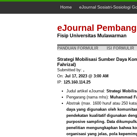
Home
eJournal Sosiatri-Sosiologi G
eJournal Pembang
Fisip Universitas Mulawarman
PANDUAN FORMULIR
ISI FORMULIR
Strategi Mobilisasi Sumber Daya K
Fahrizal)
Submitted by:
,
On:
Jul 17, 2023 @ 3:00 AM
IP:
125.160.114.25
Judul artikel eJournal:
Strategi Mobil
Pengarang (nama mhs):
Muhammad Fa
Abstrak (max. 1600 huruf atau 250 kata
daya yang digunakan oleh komunitas 
pendekatan kualitatif digunakan den
purposive sampling. Data dikumpulk
penelitian mengungkapkan bahwa kom
organisasi yang jelas, pola kepemim