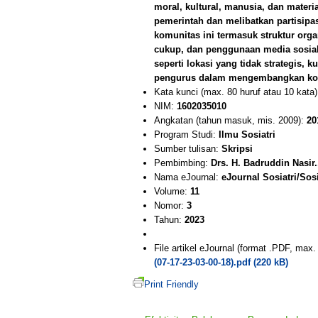
moral, kultural, manusia, dan materi
pemerintah dan melibatkan partisipa
komunitas ini termasuk struktur org
cukup, dan penggunaan media sosial
seperti lokasi yang tidak strategis,
pengurus dalam mengembangkan ko
Kata kunci (max. 80 huruf atau 10 kata
NIM:
1602035010
Angkatan (tahun masuk, mis. 2009):
20
Program Studi:
Ilmu Sosiatri
Sumber tulisan:
Skripsi
Pembimbing:
Drs. H. Badruddin Nasir.
Nama eJournal:
eJournal Sosiatri/Sos
Volume:
11
Nomor:
3
Tahun:
2023
File artikel eJournal (format .PDF, max
(07-17-23-03-00-18).pdf (220 kB)
Print Friendly