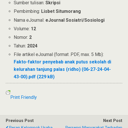
Sumber tulisan:
Skripsi
Pembimbing:
Lisbet Situmorang
Nama eJournal:
eJournal Sosiatri/Sosiologi
Volume:
12
Nomor:
2
Tahun:
2024
File artikel eJournal (format .PDF, max. 5 Mb):
Fakto-faktor penyebab anak putus sekolah di
kelurahan tanjung palas (ridho) (06-27-24-04-
43-00).pdf (229 kB)
Print Friendly
Previous Post
Next Post
Peran Kelompok Usaha
Persepsi Masyarakat Terhadap