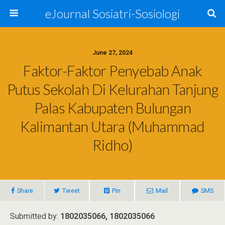
eJournal Sosiatri-Sosiologi
June 27, 2024
Faktor-Faktor Penyebab Anak
Putus Sekolah Di Kelurahan Tanjung
Palas Kabupaten Bulungan
Kalimantan Utara (Muhammad
Ridho)
Share
Tweet
Pin
Mail
SMS
Submitted by:
1802035066, 1802035066