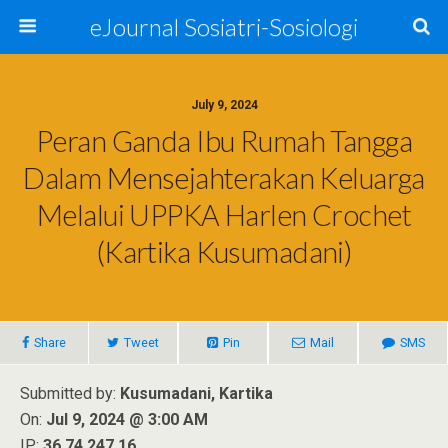
eJournal Sosiatri-Sosiologi
July 9, 2024
Peran Ganda Ibu Rumah Tangga
Dalam Mensejahterakan Keluarga
Melalui UPPKA Harlen Crochet
(Kartika Kusumadani)
Share
Tweet
Pin
Mail
SMS
Submitted by:
Kusumadani, Kartika
On:
Jul 9, 2024 @ 3:00 AM
IP:
36.74.247.16