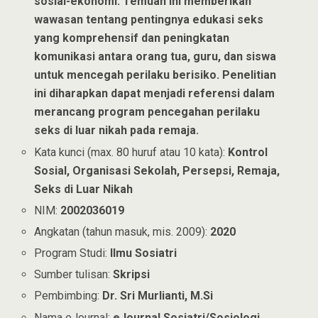
sosial-ekonomi. Temuan ini memberikan
wawasan tentang pentingnya edukasi seks
yang komprehensif dan peningkatan
komunikasi antara orang tua, guru, dan siswa
untuk mencegah perilaku berisiko. Penelitian
ini diharapkan dapat menjadi referensi dalam
merancang program pencegahan perilaku
seks di luar nikah pada remaja.
Kata kunci (max. 80 huruf atau 10 kata):
Kontrol
Sosial, Organisasi Sekolah, Persepsi, Remaja,
Seks di Luar Nikah
NIM:
2002036019
Angkatan (tahun masuk, mis. 2009):
2020
Program Studi:
Ilmu Sosiatri
Sumber tulisan:
Skripsi
Pembimbing:
Dr. Sri Murlianti, M.Si
Nama eJournal:
eJournal Sosiatri/Sosiologi