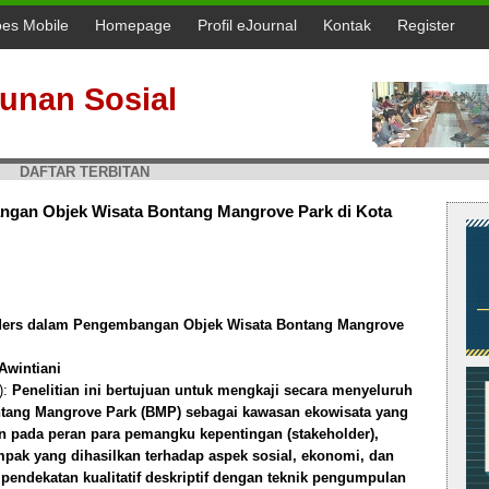
oes Mobile
Homepage
Profil eJournal
Kontak
Register
unan Sosial
DAFTAR TERBITAN
ngan Objek Wisata Bontang Mangrove Park di Kota
ders dalam Pengembangan Objek Wisata Bontang Mangrove
Awintiani
):
Penelitian ini bertujuan untuk mengkaji secara menyeluruh
ang Mangrove Park (BMP) sebagai kawasan ekowisata yang
n pada peran para pemangku kepentingan (stakeholder),
ampak yang dihasilkan terhadap aspek sosial, ekonomi, dan
pendekatan kualitatif deskriptif dengan teknik pengumpulan