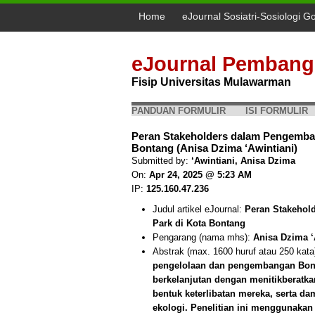
Home
eJournal Sosiatri-Sosiologi G
eJournal Pembang
Fisip Universitas Mulawarman
PANDUAN FORMULIR
ISI FORMULIR
Peran Stakeholders dalam Pengemba
Bontang (Anisa Dzima ‘Awintiani)
Submitted by:
‘Awintiani, Anisa Dzima
On:
Apr 24, 2025 @ 5:23 AM
IP:
125.160.47.236
Judul artikel eJournal:
Peran Stakehol
Park di Kota Bontang
Pengarang (nama mhs):
Anisa Dzima ‘
Abstrak (max. 1600 huruf atau 250 kata
pengelolaan dan pengembangan Bont
berkelanjutan dengan menitikberatka
bentuk keterlibatan mereka, serta d
ekologi. Penelitian ini menggunakan 