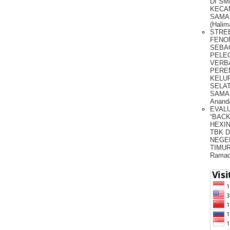
DI SM
KECA
SAMA
(Halim
STRE
FENO
SEBA
PELE
VERB
PERE
KELU
SELA
SAMAR
Anand
EVAL
“BACK
HEXI
TBK 
NEGER
TIMUR 
Ramad