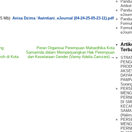
Pandu
Artike
Pandua
eJourn
. 5 Mb):
Anisa Dzima ‘Awintiani_eJournal (04-24-25-05-23-11).pdf
Pandu
Formul
Formul
eJourn
Artik
ng
Peran Organisai Perempuan Mahardhika Kota
Terb
.
Samarinda dalam Memperjuangkan Hak Perempuan
sih di Kota
dan Kesetaraan Gender (Vanny Adelia Zamzani)
→
STRA
PENG
PROD
AKSE
DAYAK
PAMPA
Surang
PERS
MENG
PERNI
DI SM
KECA
SAMA
(Halim
PERS
MENG
PERNI