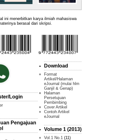
al ini menerbitkan karya ilmiah mahasiswa
aterinya berasal dari skripsi.
Download
Format
Artikel/Halaman
eJournal (mulai hlm
Ganjil & Genap)
Halaman
ster/Login
Persetujuan
Pembimbing
er
Cover Artikel
Contoh Artikel
eJournal
uan Pengajuan
el
Volume 1 (2013)
Vol.1 No.1
(11)