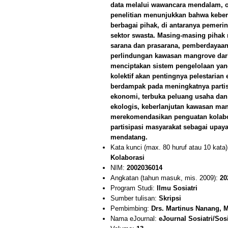
data melalui wawancara mendalam, ob
penelitian menunjukkan bahwa keberh
berbagai pihak, di antaranya pemerin
sektor swasta. Masing-masing pihak
sarana dan prasarana, pemberdayaan 
perlindungan kawasan mangrove dari 
menciptakan sistem pengelolaan yang
kolektif akan pentingnya pelestaria
berdampak pada meningkatnya partis
ekonomi, terbuka peluang usaha dan 
ekologis, keberlanjutan kawasan mang
merekomendasikan penguatan kolabor
partisipasi masyarakat sebagai upay
mendatang.
Kata kunci (max. 80 huruf atau 10 kata
Kolaborasi
NIM:
2002036014
Angkatan (tahun masuk, mis. 2009):
20
Program Studi:
Ilmu Sosiatri
Sumber tulisan:
Skripsi
Pembimbing:
Drs. Martinus Nanang, 
Nama eJournal:
eJournal Sosiatri/Sos