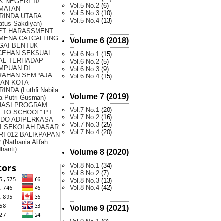
K NEGERI 10
Vol.5 No.2
(6)
MATAN
Vol.5 No.3
(10)
RINDA UTARA
Vol.5 No.4
(13)
atus Sakdiyah)
ET HARASSMENT:
MENA CATCALLING
Volume 6 (2018)
GAI BENTUK
CEHAN SEKSUAL
Vol.6 No.1
(15)
AL TERHADAP
Vol.6 No.2
(5)
MPUAN DI
Vol.6 No.3
(9)
RAHAN SEMPAJA
Vol.6 No.4
(15)
TAN KOTA
INDA (Luthfi Nabila
Volume 7 (2019)
a Putri Gusman)
UASI PROGRAM
Vol.7 No.1
(20)
 TO SCHOOL” PT
Vol.7 No.2
(16)
NDO ADIPERKASA
Vol.7 No.3
(25)
DI SEKOLAH DASAR
Vol.7 No.4
(20)
I 012 BALIKPAPAN
(Nathania Alifah
hanti)
Volume 8 (2020)
Vol.8 No.1
(34)
Vol.8 No.2
(7)
Vol.8 No.3
(13)
Vol.8 No.4
(42)
Volume 9 (2021)