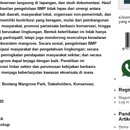
servasi langsung di lapangan, dan studi dokumentasi. Hasil
asilan pengelolaan BMP tidak lepas dari sinergi antara
tah daerah, masyarakat lokal, organisasi non-pemerintah, dan
eJourn
 memiliki kontribusi yang beragam, mulai dari pembangunan
yang m
masyarakat, promosi pariwisata berbasis konservasi, hingga
kerusakan lingkungan. Bentuk keterlibatan ini tidak hanya
 partisipatif, tetapi juga mendorong munculnya kesadaran
n ekosistem mangrove. Secara sosial, pengelolaan BMP
ipasi masyarakat dan pengetahuan lingkungan; secara
peningkatan pendapatan masyarakat sekitar; dan secara
rove dapat terjaga dengan baik. Penelitian ini
asi lintas sektor dan perumusan kebijakan berbasis
a menjaga keberlanjutan kawasan ekowisata di masa
):
Bontang Mangrove Park, Stakeholders, Konservasi,
Regi
Regist
20
Log in
Pand
Artik
MA
iologi
Home