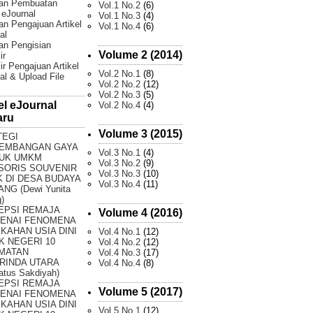
an Pembuatan
Vol.1 No.2
(6)
l eJournal
Vol.1 No.3
(4)
n Pengajuan Artikel
Vol.1 No.4
(6)
al
an Pengisian
Volume 2 (2014)
ir
ir Pengajuan Artikel
Vol.2 No.1
(8)
al & Upload File
Vol.2 No.2
(12)
Vol.2 No.3
(5)
el eJournal
Vol.2 No.4
(4)
aru
Volume 3 (2015)
TEGI
EMBANGAN GAYA
Vol.3 No.1
(4)
UK UMKM
Vol.3 No.2
(9)
SORIS SOUVENIR
Vol.3 No.3
(10)
 DI DESA BUDAYA
Vol.3 No.4
(11)
NG (Dewi Yunita
)
EPSI REMAJA
Volume 4 (2016)
ENAI FENOMENA
KAHAN USIA DINI
Vol.4 No.1
(12)
K NEGERI 10
Vol.4 No.2
(12)
MATAN
Vol.4 No.3
(17)
RINDA UTARA
Vol.4 No.4
(8)
atus Sakdiyah)
EPSI REMAJA
Volume 5 (2017)
ENAI FENOMENA
KAHAN USIA DINI
Vol.5 No.1
(12)