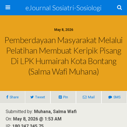
eJournal Sosiatri-Sosiologi
May 8, 2026
Pemberdayaan Masyarakat Melalui
Pelatihan Membuat Keripik Pisang
Di LPK Humairah Kota Bontang
(Salma Wafi Muhana)
Share
Tweet
Pin
Mail
SMS
Submitted by:
Muhana, Salma Wafi
On:
May 8, 2026 @ 1:53 AM
IP:
180.247.245.75