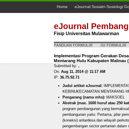
Home
eJournal Sosiatri-Sosiologi G
eJournal Pembang
Fisip Universitas Mulawarman
PANDUAN FORMULIR
ISI FORMULIR
Implementasi Program Gerakan Des
Mentarang Hulu Kabupaten Malinau 
Submitted by:
,
On:
Aug 11, 2014 @ 11:17 AM
IP:
36.75.92.71
Judul artikel eJournal:
IMPLEMENTAS
KEBINUKECAMATAN MENTARANG H
Pengarang (nama mhs):
MAKSOEL
Abstrak (max. 1600 huruf atau 250 kat
program pembangunan yang bermaksud u
pembangunan yaitu: Pertama, pilar pemb
(koneksi) antardesa dan wilayah perko
pengembangan sector pertanian dalam r