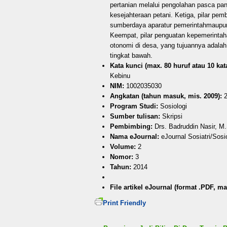
pertanian melalui pengolahan pasca pa
kesejahteraan petani. Ketiga, pilar 
sumberdaya aparatur pemerintahmaup
Keempat, pilar penguatan kepemerintah
otonomi di desa, yang tujuannya adal
tingkat bawah.
Kata kunci (max. 80 huruf atau 10 kata
Kebinu
NIM:
1002035030
Angkatan (tahun masuk, mis. 2009):
2
Program Studi:
Sosiologi
Sumber tulisan:
Skripsi
Pembimbing:
Drs. Badruddin Nasir, M
Nama eJournal:
eJournal Sosiatri/Sosi
Volume:
2
Nomor:
3
Tahun:
2014
File artikel eJournal (format .PDF, ma
Print Friendly