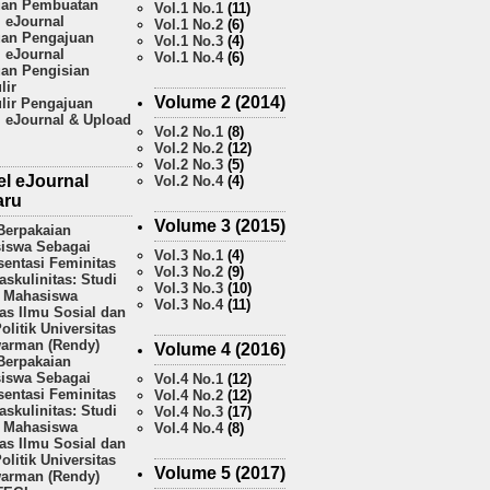
an Pembuatan
Vol.1 No.1
(11)
l eJournal
Vol.1 No.2
(6)
an Pengajuan
Vol.1 No.3
(4)
l eJournal
Vol.1 No.4
(6)
an Pengisian
lir
Volume 2 (2014)
lir Pengajuan
l eJournal & Upload
Vol.2 No.1
(8)
Vol.2 No.2
(12)
Vol.2 No.3
(5)
el eJournal
Vol.2 No.4
(4)
aru
Volume 3 (2015)
Berpakaian
iswa Sebagai
Vol.3 No.1
(4)
sentasi Feminitas
Vol.3 No.2
(9)
skulinitas: Studi
Vol.3 No.3
(10)
 Mahasiswa
Vol.3 No.4
(11)
as Ilmu Sosial dan
olitik Universitas
arman (Rendy)
Volume 4 (2016)
Berpakaian
iswa Sebagai
Vol.4 No.1
(12)
sentasi Feminitas
Vol.4 No.2
(12)
skulinitas: Studi
Vol.4 No.3
(17)
 Mahasiswa
Vol.4 No.4
(8)
as Ilmu Sosial dan
olitik Universitas
Volume 5 (2017)
arman (Rendy)