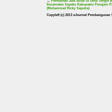
←
Permainan Judi Biliar Di Desa Tengin 
Kecamatan Sepaku Kabupaten Penajam Pa
(Muhammad Ricky Saputra)
Copyleft (c) 2013 eJournal Pembangunan 