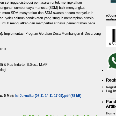
nen sehingga distribusi pemasaran untuk meningkatkan
pembangunan sumber daya manusia (SDM) baik menyangkut
un mutu SDM masyarakat dan SDM swasta secara menyeluruh.
eJourn
an, yaitu seluruh pendekatan yang sunguh menerapkan prinsip
mahasi
ah untuk menguatkan dan memperbesar basis pemerintahan pada
):
Implementasi Program Gerakan Desa Membangun di Desa Long
010
.Si & Kus Indarto, S.Sos., M.AP
ologi
Regi
Regist
Log i
x. 5 Mb):
Isi Jurnalku (08-11-14-11-17-09).pdf (78 kB)
Pand
Artik
Home