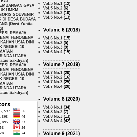
TEGI
Vol.5 No.1
(12)
EMBANGAN GAYA
Vol.5 No.2
(6)
UK UMKM
Vol.5 No.3
(10)
SORIS SOUVENIR
Vol.5 No.4
(13)
 DI DESA BUDAYA
NG (Dewi Yunita
g)
Volume 6 (2018)
EPSI REMAJA
ENAI FENOMENA
Vol.6 No.1
(15)
KAHAN USIA DINI
Vol.6 No.2
(5)
K NEGERI 10
Vol.6 No.3
(9)
MATAN
Vol.6 No.4
(15)
RINDA UTARA
matus Sakdiyah)
Volume 7 (2019)
EPSI REMAJA
ENAI FENOMENA
Vol.7 No.1
(20)
KAHAN USIA DINI
Vol.7 No.2
(16)
K NEGERI 10
Vol.7 No.3
(25)
MATAN
Vol.7 No.4
(20)
RINDA UTARA
matus Sakdiyah)
Volume 8 (2020)
Vol.8 No.1
(34)
Vol.8 No.2
(7)
Vol.8 No.3
(13)
Vol.8 No.4
(42)
Volume 9 (2021)