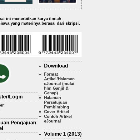
al ini menerbitkan karya ilmiah
swa yang materinya berasal dari skripsi.
Download
Format
Artikel/Halaman
eJournal (mulai
hlm Ganjil &
Genap)
ster/Login
Halaman
Persetujuan
er
Pembimbing
n
Cover Artikel
Contoh Artikel
eJournal
uan Pengajuan
el
Volume 1 (2013)