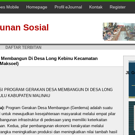
oes Mobile
Homepage
Profil eJournal
Kontak
Register
unan Sosial
DAFTAR TERBITAN
a Membangun Di Desa Long Kebinu Kecamatan
(Maksoel)
Jl. 
I PROGRAM GERAKAN DESA MEMBANGUN DI DESA LONG
ULU KABUPATEN MALINAU
a):
Program Gerakan Desa Membangun (Gerdema) adalah suatu
ntuk mewujudkan kesejahteraan masyarakat melalui empat pilar
angunan infrastruktur di pedesaan yang memiliki keterkaitan
taan. Kedua, pilar pembangunan ekonomi kerakyatan melalui
angka meningkatkan produksi dan meningkatkan nilai tambah hasil