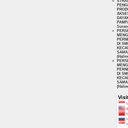
STRA
PENG
PROD
AKSE
DAYAK
PAMPA
Suran
PERS
MENG
PERNI
DI SM
KECA
SAMA
(Hali
PERS
MENG
PERNI
DI SM
KECA
SAMA
(Hali