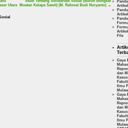
Baru
Studi Tentang Solidaritas Sosial (Buruh Bongkar
Pandu
ser Utara
Muatan Kelapa Sawit) (M. Rahmat Budi Nuryanto)
→
Artike
Pandu
Artike
Sosial
Pandu
Formu
Formu
Artike
File
Artik
Terb
Gaya 
Mahas
Repre
dan Ma
Kasus
Fakult
Ilmu P
Mulaw
Gaya 
Mahas
Repre
dan Ma
Kasus
Fakult
Ilmu P
Mulaw