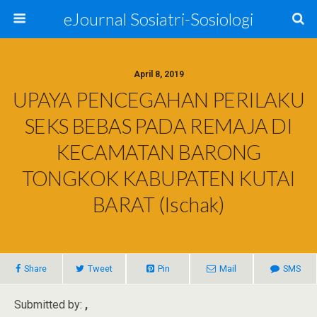
eJournal Sosiatri-Sosiologi
April 8, 2019
UPAYA PENCEGAHAN PERILAKU
SEKS BEBAS PADA REMAJA DI
KECAMATAN BARONG
TONGKOK KABUPATEN KUTAI
BARAT (Ischak)
Share
Tweet
Pin
Mail
SMS
Submitted by:
,