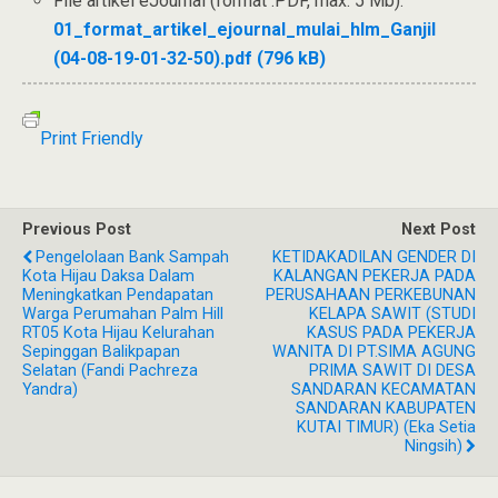
File artikel eJournal (format .PDF, max. 5 Mb):
01_format_artikel_ejournal_mulai_hlm_Ganjil
(04-08-19-01-32-50).pdf (796 kB)
Print Friendly
Previous Post
Next Post
Pengelolaan Bank Sampah
KETIDAKADILAN GENDER DI
Kota Hijau Daksa Dalam
KALANGAN PEKERJA PADA
Meningkatkan Pendapatan
PERUSAHAAN PERKEBUNAN
Warga Perumahan Palm Hill
KELAPA SAWIT (STUDI
RT05 Kota Hijau Kelurahan
KASUS PADA PEKERJA
Sepinggan Balikpapan
WANITA DI PT.SIMA AGUNG
Selatan (fandi Pachreza
PRIMA SAWIT DI DESA
Yandra)
SANDARAN KECAMATAN
SANDARAN KABUPATEN
KUTAI TIMUR) (Eka Setia
Ningsih)