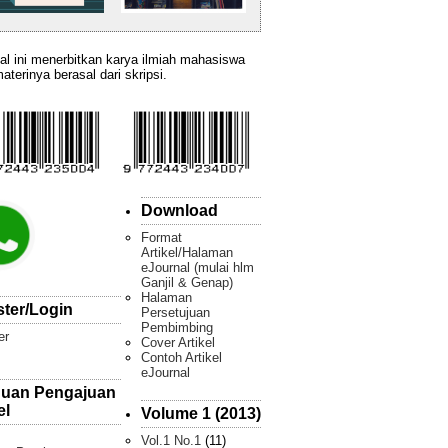
al ini menerbitkan karya ilmiah mahasiswa
aterinya berasal dari skripsi.
Download
Format
Artikel/Halaman
eJournal (mulai hlm
Ganjil & Genap)
Halaman
ster/Login
Persetujuan
Pembimbing
er
Cover Artikel
Contoh Artikel
eJournal
uan Pengajuan
el
Volume 1 (2013)
Vol.1 No.1
(11)