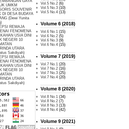
EMBANGAN GAYA
Vol.5 No.2
(6)
UK UMKM
Vol.5 No.3
(10)
SORIS SOUVENIR
Vol.5 No.4
(13)
 DI DESA BUDAYA
NG (Dewi Yunita
)
Volume 6 (2018)
EPSI REMAJA
ENAI FENOMENA
Vol.6 No.1
(15)
KAHAN USIA DINI
Vol.6 No.2
(5)
K NEGERI 10
Vol.6 No.3
(9)
MATAN
Vol.6 No.4
(15)
RINDA UTARA
atus Sakdiyah)
Volume 7 (2019)
EPSI REMAJA
ENAI FENOMENA
Vol.7 No.1
(20)
KAHAN USIA DINI
Vol.7 No.2
(16)
K NEGERI 10
Vol.7 No.3
(25)
MATAN
Vol.7 No.4
(20)
RINDA UTARA
atus Sakdiyah)
Volume 8 (2020)
Vol.8 No.1
(34)
Vol.8 No.2
(7)
Vol.8 No.3
(13)
Vol.8 No.4
(42)
Volume 9 (2021)