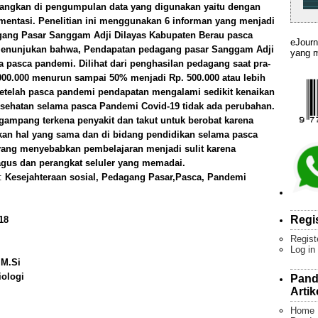
dangkan di pengumpulan data yang digunakan yaitu dengan
mentasi. Penelitian ini menggunakan 6 informan yang menjadi
agang Pasar Sanggam Adji Dilayas Kabupaten Berau pasca
eJourn
 menunjukan bahwa, Pendapatan pedagang pasar Sanggam Adji
yang m
 pasca pandemi. Dilihat dari penghasilan pedagang saat pra-
00.000 menurun sampai 50% menjadi Rp. 500.000 atau lebih
setelah pasca pandemi pendapatan mengalami sedikit kenaikan
esehatan selama pasca Pandemi Covid-19 tidak ada perubahan.
gampang terkena penyakit dan takut untuk berobat karena
akan hal yang sama dan di bidang pendidikan selama pasca
 yang menyebabkan pembelajaran menjadi sulit karena
gus dan perangkat seluler yang memadai.
):
Kesejahteraan sosial, Pedagang Pasar,Pasca, Pandemi
Regi
18
Regist
Log in
 M.Si
iologi
Pand
Artik
Home