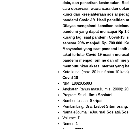
data, dan penarikan kesimpulan. Se
cara observasi, wawancara dan doku
kunci dari kesejahteraan sosial ped
pandemi Covid-19. Hasil penelitian
Dilayas mengalami kenaikan setelama
pandemi yang dapat mencapai Rp 1.0
kurang lagi saat pandemi Covid-19, 
sebesar 20% menjadi Rp. 700.000. K
Masyarakat yang saat pandemi lebih 
takut tertular Covid-19 masih meras
pandemi menjadi online dan offline
membutuhkan akses internet yang ba
Kata kunci (max. 80 huruf atau 10 kata
Covid-19
NIM:
1802035003
Angkatan (tahun masuk, mis. 2009):
20
Program Studi:
Ilmu Sosiatri
Sumber tulisan:
Skripsi
Pembimbing:
Dra. Lisbet Situmorang,
Nama eJournal:
eJournal Sosiatri/Sos
Volume:
11
Nomor:
1