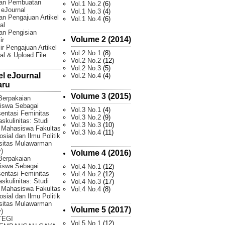
an Pembuatan
Vol.1 No.2
(6)
l eJournal
Vol.1 No.3
(4)
n Pengajuan Artikel
Vol.1 No.4
(6)
al
an Pengisian
Volume 2 (2014)
ir
ir Pengajuan Artikel
Vol.2 No.1
(8)
al & Upload File
Vol.2 No.2
(12)
Vol.2 No.3
(5)
el eJournal
Vol.2 No.4
(4)
aru
Volume 3 (2015)
Berpakaian
iswa Sebagai
Vol.3 No.1
(4)
entasi Feminitas
Vol.3 No.2
(9)
skulinitas: Studi
Vol.3 No.3
(10)
 Mahasiswa Fakultas
Vol.3 No.4
(11)
osial dan Ilmu Politik
sitas Mulawarman
)
Volume 4 (2016)
Berpakaian
iswa Sebagai
Vol.4 No.1
(12)
entasi Feminitas
Vol.4 No.2
(12)
skulinitas: Studi
Vol.4 No.3
(17)
 Mahasiswa Fakultas
Vol.4 No.4
(8)
osial dan Ilmu Politik
sitas Mulawarman
Volume 5 (2017)
)
TEGI
Vol.5 No.1
(12)