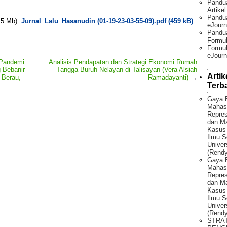
Pandu
Artike
Pandua
. 5 Mb):
Jurnal_Lalu_Hasanudin (01-19-23-03-55-09).pdf (459 kB)
eJourn
Pandu
Formul
Formul
eJourn
 Pandemi
Analisis Pendapatan dan Strategi Ekonomi Rumah
 Bebanir
Tangga Buruh Nelayan di Talisayan (Vera Alsiah
Artik
 Berau,
Ramadayanti)
→
Terb
Gaya 
Mahas
Repres
dan Ma
Kasus
Ilmu S
Univer
(Rendy
Gaya 
Mahas
Repres
dan Ma
Kasus
Ilmu S
Univer
(Rendy
STRA