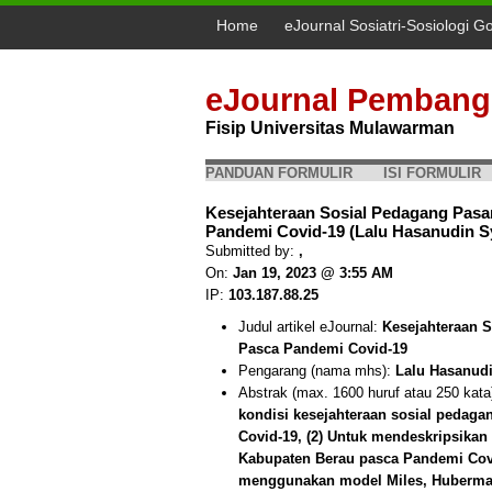
Home
eJournal Sosiatri-Sosiologi G
eJournal Pembang
Fisip Universitas Mulawarman
PANDUAN FORMULIR
ISI FORMULIR
Kesejahteraan Sosial Pedagang Pasa
Pandemi Covid-19 (Lalu Hasanudin Sy
Submitted by:
,
On:
Jan 19, 2023 @ 3:55 AM
IP:
103.187.88.25
Judul artikel eJournal:
Kesejahteraan 
Pasca Pandemi Covid-19
Pengarang (nama mhs):
Lalu Hasanudi
Abstrak (max. 1600 huruf atau 250 kata
kondisi kesejahteraan sosial pedag
Covid-19, (2) Untuk mendeskripsikan
Kabupaten Berau pasca Pandemi Covid
menggunakan model Miles, Huberman 