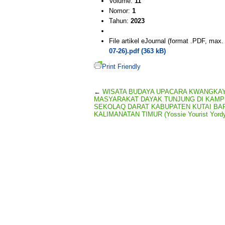
Volume:
11
Nomor:
1
Tahun:
2023
File artikel eJournal (format .PDF, max
07-26).pdf (363 kB)
Print Friendly
←
WISATA BUDAYA UPACARA KWANGKA
MASYARAKAT DAYAK TUNJUNG DI KAM
SEKOLAQ DARAT KABUPATEN KUTAI BA
KALIMANATAN TIMUR (Yossie Yourist Yordy