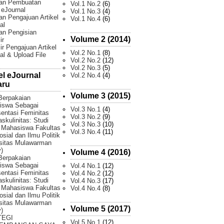
an Pembuatan
Vol.1 No.2
(6)
l eJournal
Vol.1 No.3
(4)
n Pengajuan Artikel
Vol.1 No.4
(6)
al
an Pengisian
Volume 2 (2014)
ir
ir Pengajuan Artikel
Vol.2 No.1
(8)
al & Upload File
Vol.2 No.2
(12)
Vol.2 No.3
(5)
el eJournal
Vol.2 No.4
(4)
aru
Volume 3 (2015)
Berpakaian
iswa Sebagai
Vol.3 No.1
(4)
entasi Feminitas
Vol.3 No.2
(9)
skulinitas: Studi
Vol.3 No.3
(10)
 Mahasiswa Fakultas
Vol.3 No.4
(11)
osial dan Ilmu Politik
sitas Mulawarman
)
Volume 4 (2016)
Berpakaian
iswa Sebagai
Vol.4 No.1
(12)
entasi Feminitas
Vol.4 No.2
(12)
skulinitas: Studi
Vol.4 No.3
(17)
 Mahasiswa Fakultas
Vol.4 No.4
(8)
osial dan Ilmu Politik
sitas Mulawarman
Volume 5 (2017)
)
TEGI
Vol.5 No.1
(12)