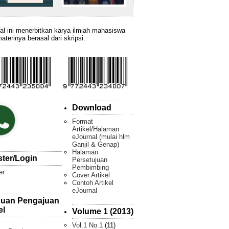
al ini menerbitkan karya ilmiah mahasiswa
aterinya berasal dari skripsi.
Download
Format
Artikel/Halaman
eJournal (mulai hlm
Ganjil & Genap)
Halaman
ster/Login
Persetujuan
Pembimbing
er
Cover Artikel
Contoh Artikel
eJournal
uan Pengajuan
el
Volume 1 (2013)
Vol.1 No.1
(11)