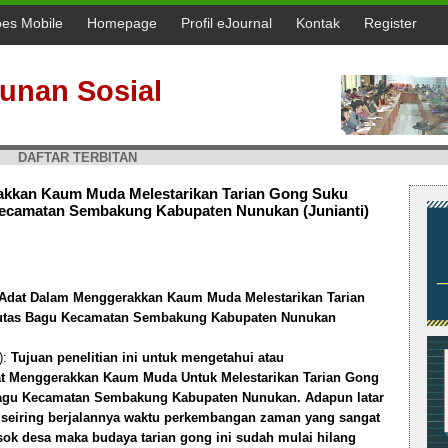
oes Mobile
Homepage
Profil eJournal
Kontak
Register
unan Sosial
DAFTAR TERBITAN
rakkan Kaum Muda Melestarikan Tarian Gong Suku
ecamatan Sembakung Kabupaten Nunukan (Junianti)
a Adat Dalam Menggerakkan Kaum Muda Melestarikan Tarian
utas Bagu Kecamatan Sembakung Kabupaten Nunukan
):
Tujuan penelitian ini untuk mengetahui atau
at Menggerakkan Kaum Muda Untuk Melestarikan Tarian Gong
agu Kecamatan Sembakung Kabupaten Nunukan. Adapun latar
h seiring berjalannya waktu perkembangan zaman yang sangat
ok desa maka budaya tarian gong ini sudah mulai hilang