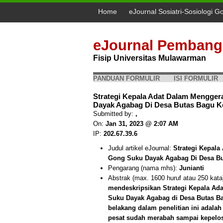
Home
eJournal Sosiatri-Sosiologi G
eJournal Pembang
Fisip Universitas Mulawarman
PANDUAN FORMULIR
ISI FORMULIR
Strategi Kepala Adat Dalam Mengge
Dayak Agabag Di Desa Butas Bagu K
Submitted by:
,
On:
Jan 31, 2023 @ 2:07 AM
IP:
202.67.39.6
Judul artikel eJournal:
Strategi Kepal
Gong Suku Dayak Agabag Di Desa B
Pengarang (nama mhs):
Junianti
Abstrak (max. 1600 huruf atau 250 kata
mendeskripsikan Strategi Kepala Ad
Suku Dayak Agabag di Desa Butas B
belakang dalam penelitian ini adala
pesat sudah merabah sampai kepelos