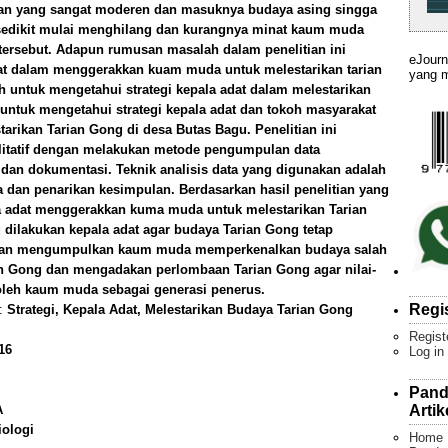
n yang sangat moderen dan masuknya budaya asing singga
 sedikit mulai menghilang dan kurangnya minat kaum muda
 tersebut. Adapun rumusan masalah dalam penelitian ini
eJourn
dat dalam menggerakkan kuam muda untuk melestarikan tarian
yang m
lah untuk mengetahui strategi kepala adat dalam melestarikan
untuk mengetahui strategi kepala adat dan tokoh masyarakat
rikan Tarian Gong di desa Butas Bagu. Penelitian ini
litatif dengan melakukan metode pengumpulan data
an dokumentasi. Teknik analisis data yang digunakan adalah
ta dan penarikan kesimpulan. Berdasarkan hasil penelitian yang
la adat menggerakkan kuma muda untuk melestarikan Tarian
 dilakukan kepala adat agar budaya Tarian Gong tetap
ngan mengumpulkan kaum muda memperkenalkan budaya salah
an Gong dan mengadakan perlombaan Tarian Gong agar nilai-
n oleh kaum muda sebagai generasi penerus.
Regi
):
Strategi, Kepala Adat, Melestarikan Budaya Tarian Gong
Regist
16
Log in
Pand
Artik
A
iologi
Home