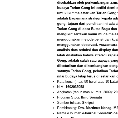
disebabkan oleh perkembangan zama
budaya Tarian Gong ini sediki demi
untuk ikut melestarikan Tarian Gong
adalah Bagaimana strategi kepala a
gong. tujuan dari penelitian ini ada
Tarian Gong di desa Butas Bagu dan 
mengikut sertakan kaum muda melesta
menggunakan metode penelitian kua
menggunakan observasi, wawancara d
analisis data reduksi dan display da
telah dilakukan bahwa strategi kepa
Gong. adalah salah satu uapaya yang
dilestarikan dan dikembangkan de
satunya Tarian Gong, pelatihan Tari
nilai budaya tetap terus dilestarika
Kata kunci (max. 80 huruf atau 10 kata
NIM:
1602035058
Angkatan (tahun masuk, mis. 2009):
20
Program Studi:
Ilmu Sosiatri
Sumber tulisan:
Skripsi
Pembimbing:
Drs. Martinus Nanag.,M
Nama eJournal:
eJournal Sosiatri/Sos