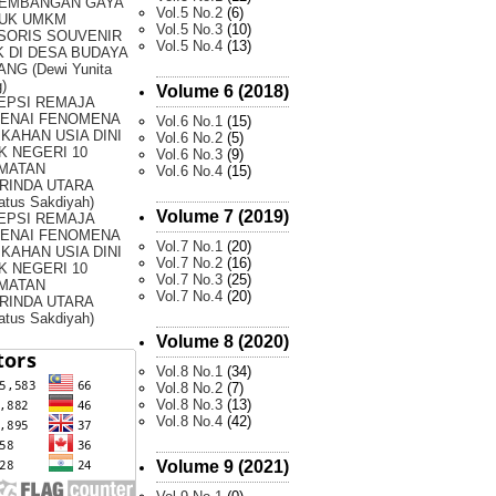
EMBANGAN GAYA
Vol.5 No.2
(6)
UK UMKM
Vol.5 No.3
(10)
SORIS SOUVENIR
Vol.5 No.4
(13)
 DI DESA BUDAYA
NG (Dewi Yunita
)
Volume 6 (2018)
EPSI REMAJA
ENAI FENOMENA
Vol.6 No.1
(15)
KAHAN USIA DINI
Vol.6 No.2
(5)
K NEGERI 10
Vol.6 No.3
(9)
MATAN
Vol.6 No.4
(15)
RINDA UTARA
atus Sakdiyah)
Volume 7 (2019)
EPSI REMAJA
ENAI FENOMENA
Vol.7 No.1
(20)
KAHAN USIA DINI
Vol.7 No.2
(16)
K NEGERI 10
Vol.7 No.3
(25)
MATAN
Vol.7 No.4
(20)
RINDA UTARA
atus Sakdiyah)
Volume 8 (2020)
Vol.8 No.1
(34)
Vol.8 No.2
(7)
Vol.8 No.3
(13)
Vol.8 No.4
(42)
Volume 9 (2021)