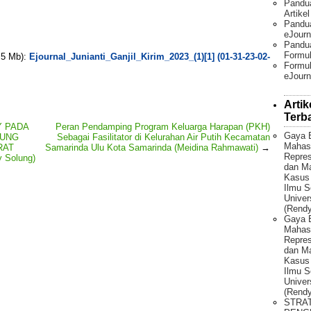
Pandu
Artike
Pandua
eJourn
Pandu
Formul
. 5 Mb):
Ejournal_Junianti_Ganjil_Kirim_2023_(1)[1] (01-31-23-02-
Formul
eJourn
Artik
Terb
Y PADA
Peran Pendamping Program Keluarga Harapan (PKH)
Gaya 
PUNG
Sebagai Fasilitator di Kelurahan Air Putih Kecamatan
Mahas
RAT
Samarinda Ulu Kota Samarinda (Meidina Rahmawati)
→
Repres
 Solung)
dan Ma
Kasus
Ilmu S
Univer
(Rendy
Gaya 
Mahas
Repres
dan Ma
Kasus
Ilmu S
Univer
(Rendy
STRA