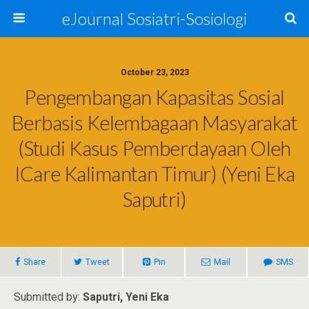
eJournal Sosiatri-Sosiologi
October 23, 2023
Pengembangan Kapasitas Sosial
Berbasis Kelembagaan Masyarakat
(Studi Kasus Pemberdayaan Oleh
ICare Kalimantan Timur) (Yeni Eka
Saputri)
Share
Tweet
Pin
Mail
SMS
Submitted by:
Saputri, Yeni Eka