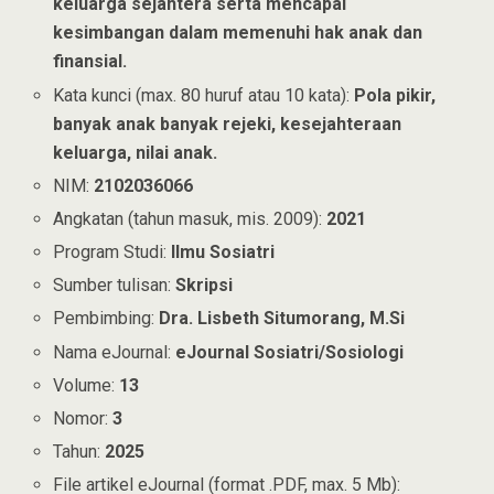
keluarga sejahtera serta mencapai
kesimbangan dalam memenuhi hak anak dan
finansial.
Kata kunci (max. 80 huruf atau 10 kata):
Pola pikir,
banyak anak banyak rejeki, kesejahteraan
keluarga, nilai anak.
NIM:
2102036066
Angkatan (tahun masuk, mis. 2009):
2021
Program Studi:
Ilmu Sosiatri
Sumber tulisan:
Skripsi
Pembimbing:
Dra. Lisbeth Situmorang, M.Si
Nama eJournal:
eJournal Sosiatri/Sosiologi
Volume:
13
Nomor:
3
Tahun:
2025
File artikel eJournal (format .PDF, max. 5 Mb):