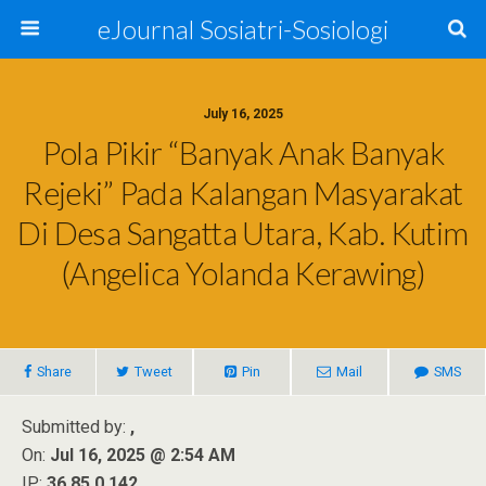
eJournal Sosiatri-Sosiologi
July 16, 2025
Pola Pikir “Banyak Anak Banyak
Rejeki” Pada Kalangan Masyarakat
Di Desa Sangatta Utara, Kab. Kutim
(Angelica Yolanda Kerawing)
Share
Tweet
Pin
Mail
SMS
Submitted by:
,
On:
Jul 16, 2025 @ 2:54 AM
IP:
36.85.0.142