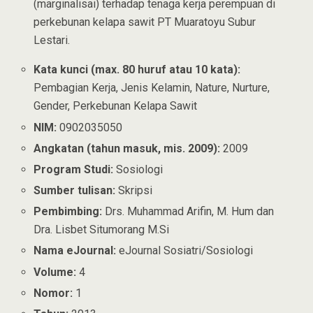
(marginalisai) terhadap tenaga kerja perempuan di
perkebunan kelapa sawit PT Muaratoyu Subur
Lestari.
Kata kunci (max. 80 huruf atau 10 kata):
Pembagian Kerja, Jenis Kelamin, Nature, Nurture,
Gender, Perkebunan Kelapa Sawit
NIM:
0902035050
Angkatan (tahun masuk, mis. 2009):
2009
Program Studi:
Sosiologi
Sumber tulisan:
Skripsi
Pembimbing:
Drs. Muhammad Arifin, M. Hum dan
Dra. Lisbet Situmorang M.Si
Nama eJournal:
eJournal Sosiatri/Sosiologi
Volume:
4
Nomor:
1