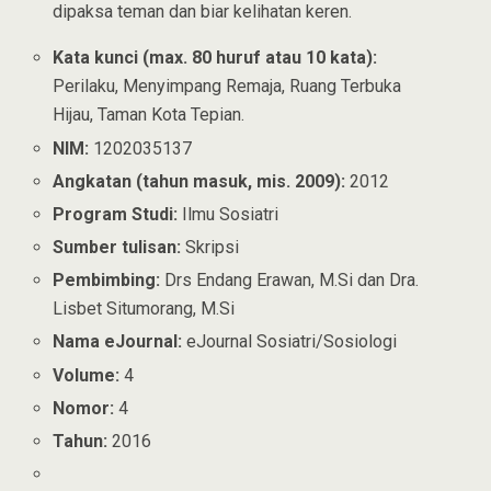
dipaksa teman dan biar kelihatan keren.
Kata kunci (max. 80 huruf atau 10 kata):
Perilaku, Menyimpang Remaja, Ruang Terbuka
Hijau, Taman Kota Tepian.
NIM:
1202035137
Angkatan (tahun masuk, mis. 2009):
2012
Program Studi:
Ilmu Sosiatri
Sumber tulisan:
Skripsi
Pembimbing:
Drs Endang Erawan, M.Si dan Dra.
Lisbet Situmorang, M.Si
Nama eJournal:
eJournal Sosiatri/Sosiologi
Volume:
4
Nomor:
4
Tahun:
2016