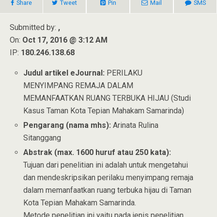
Share
Tweet
Pin
Mail
SMS
Submitted by:
,
On:
Oct 17, 2016 @ 3:12 AM
IP:
180.246.138.68
Judul artikel eJournal:
PERILAKU
MENYIMPANG REMAJA DALAM
MEMANFAATKAN RUANG TERBUKA HIJAU (Studi
Kasus Taman Kota Tepian Mahakam Samarinda)
Pengarang (nama mhs):
Arinata Rulina
Sitanggang
Abstrak (max. 1600 huruf atau 250 kata):
Tujuan dari penelitian ini adalah untuk mengetahui
dan mendeskripsikan perilaku menyimpang remaja
dalam memanfaatkan ruang terbuka hijau di Taman
Kota Tepian Mahakam Samarinda.
Metode penelitian ini yaitu pada jenis penelitian