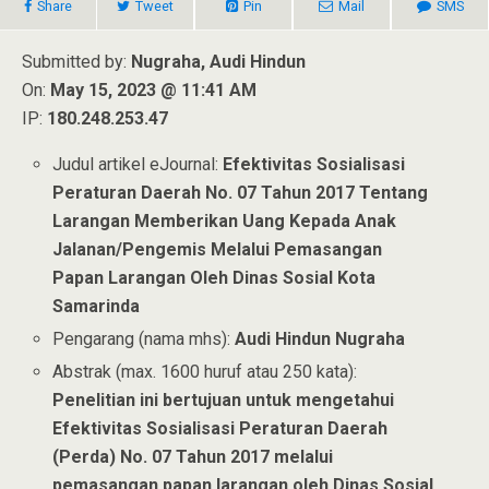
Share
Tweet
Pin
Mail
SMS
Submitted by:
Nugraha, Audi Hindun
On:
May 15, 2023 @ 11:41 AM
IP:
180.248.253.47
Judul artikel eJournal:
Efektivitas Sosialisasi
Peraturan Daerah No. 07 Tahun 2017 Tentang
Larangan Memberikan Uang Kepada Anak
Jalanan/Pengemis Melalui Pemasangan
Papan Larangan Oleh Dinas Sosial Kota
Samarinda
Pengarang (nama mhs):
Audi Hindun Nugraha
Abstrak (max. 1600 huruf atau 250 kata):
Penelitian ini bertujuan untuk mengetahui
Efektivitas Sosialisasi Peraturan Daerah
(Perda) No. 07 Tahun 2017 melalui
pemasangan papan larangan oleh Dinas Sosial