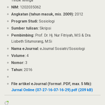
Tindik telinga
NIM:
1202035062
Angkatan (tahun masuk, mis. 2009):
2012
Program Studi:
Sosiologi
Sumber tulisan:
Skripsi
Pembimbing:
Prof. Dr. Hj. Nur Fitriyah, M.S & Dra.
Lisbeth Situmorang, M.Si
Nama eJournal:
eJournal Sosiatri/Sosiologi
Volume:
4
Nomor:
3
Tahun:
2016
File artikel eJournal (format .PDF, max. 5 Mb):
Jurnal Online (07-27-16-07-16-29).pdf (209 kB)